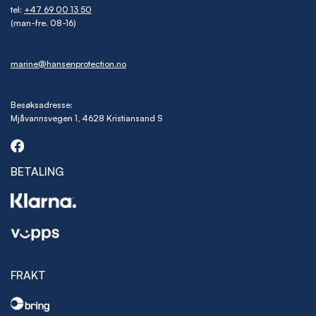
tel:
+47 69 00 13 50
(man-fre. 08-16)
marine@hansenprotection.no
Besøksadresse:
Mjåvannsvegen 1, 4628 Kristiansand S
BETALING
FRAKT