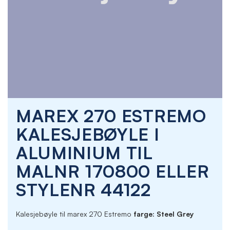
Skip
MAREX 270 ESTREMO
to
the
KALESJEBØYLE I
beginning
of
ALUMINIUM TIL
the
images
MALNR 170800 ELLER
gallery
STYLENR 44122
Kalesjebøyle til marex 270 Estremo
farge: Steel Grey