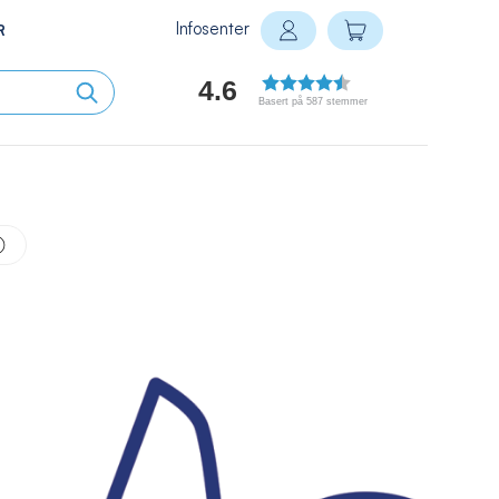
Infosenter
Min handlekurv
R
Logg inn
4.6
Basert på 587 stemmer