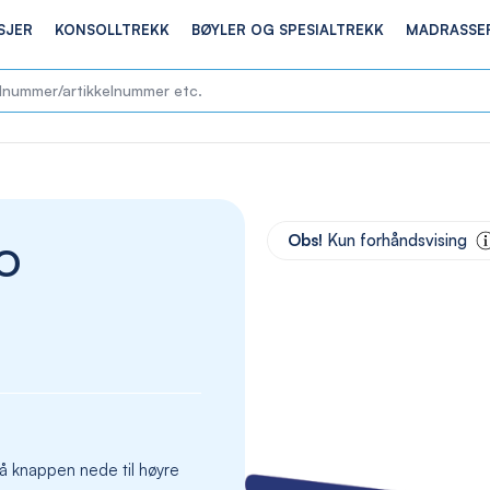
SJER
KONSOLLTREKK
BØYLER OG SPESIALTREKK
MADRASSE
Skip
to
Obs!
Kun forhåndsvising
O
the
end
of
the
images
gallery
å knappen nede til høyre