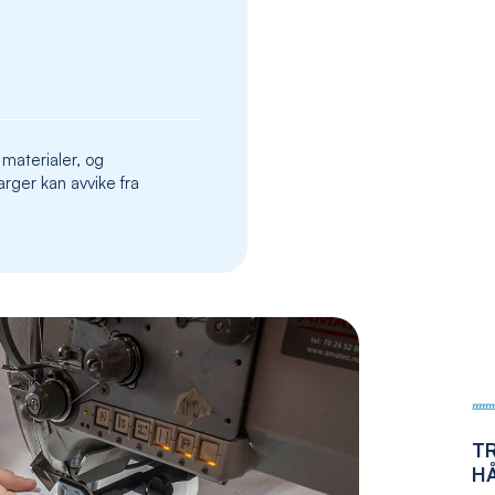
the
images
gallery
 materialer, og
rger kan avvike fra
T
H