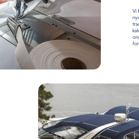
Vi 
nye
tr
kal
ori
fo