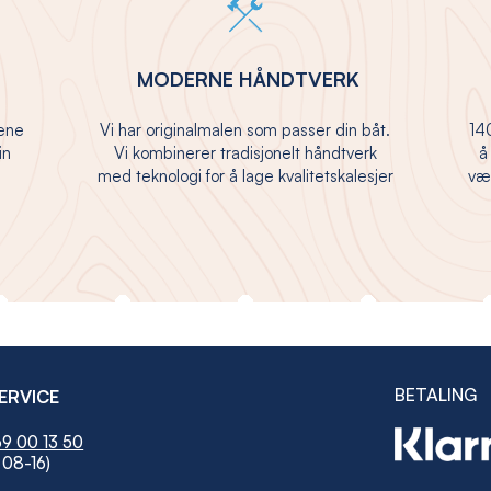
MODERNE HÅNDTVERK
jene
Vi har originalmalen som passer din båt.
140
in
Vi kombinerer tradisjonelt håndtverk
å
med teknologi for å lage kvalitetskalesjer
vær
BETALING
ERVICE
9 00 13 50
 08-16)