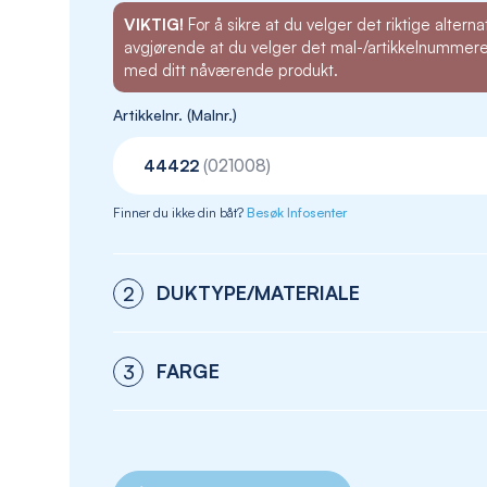
VIKTIG!
For å sikre at du velger det riktige alternat
avgjørende at du velger det mal-/artikkelnummer
med ditt nåværende produkt.
Artikkelnr. (Malnr.)
44422
(021008)
Finner du ikke din båt?
Besøk Infosenter
DUKTYPE/MATERIALE
2
FARGE
3