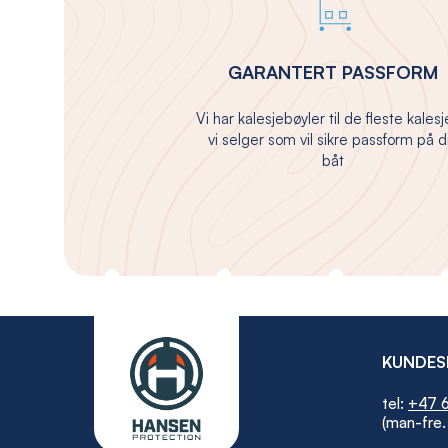
GARANTERT PASSFORM
Vi har kalesjebøyler til de fleste kales
vi selger som vil sikre passform på d
båt
KUNDES
tel:
+47 6
(man-fre.