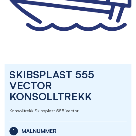
Skip
SKIBSPLAST 555
to
the
VECTOR
beginning
of
KONSOLLTREKK
the
images
gallery
Konsolltrekk Skibsplast 555 Vector
MALNUMMER
1