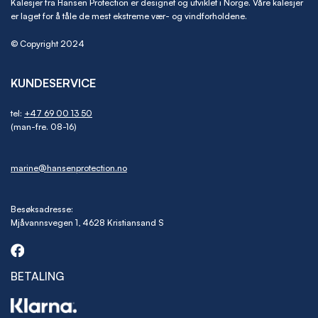
Kalesjer fra Hansen Protection er designet og utviklet i Norge. Våre kalesjer
er laget for å tåle de mest ekstreme vær- og vindforholdene.
© Copyright 2024
KUNDESERVICE
tel:
+47 69 00 13 50
(man-fre. 08-16)
marine@hansenprotection.no
Besøksadresse:
Mjåvannsvegen 1, 4628 Kristiansand S
BETALING