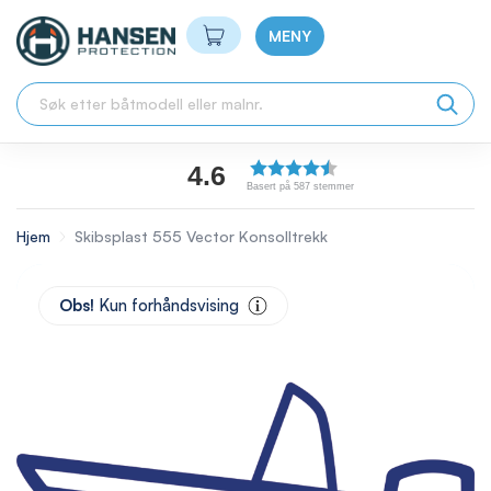
Min handlekurv
MENY
4.6
Basert på 587 stemmer
Hjem
Skibsplast 555 Vector Konsolltrekk
Skip
to
Obs!
Kun forhåndsvising
the
end
of
the
images
gallery