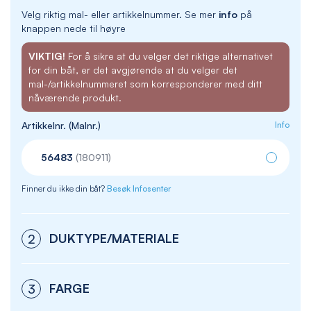
Velg riktig mal- eller artikkelnummer. Se mer
info
på
knappen nede til høyre
VIKTIG!
For å sikre at du velger det riktige alternativet
for din båt, er det avgjørende at du velger det
mal-/artikkelnummeret som korresponderer med ditt
nåværende produkt.
Artikkelnr. (Malnr.)
Info
56483
(180911)
Finner du ikke din båt?
Besøk Infosenter
DUKTYPE/MATERIALE
2
FARGE
3