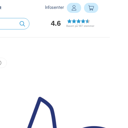
Infosenter
Min handlekurv
R
Logg inn
4.6
Basert på 587 stemmer