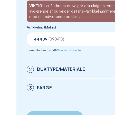
VIKTIG!
For å sikre at du velger det riktige alternat
avgjørende at du velger det mal-/artikkelnummer
med ditt nåværende produkt.
Artikkelnr. (Malnr.)
44489
(090410)
Finner du ikke din båt?
Besøk Infosenter
DUKTYPE/MATERIALE
2
FARGE
3