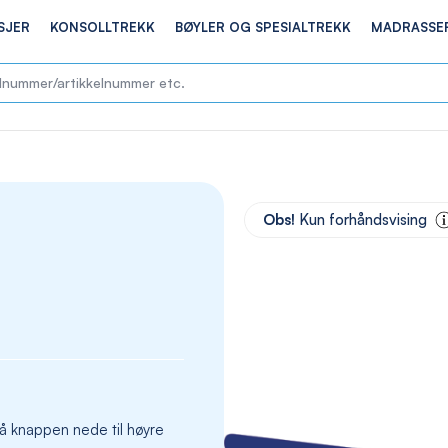
SJER
KONSOLLTREKK
BØYLER OG SPESIALTREKK
MADRASSE
Skip
to
Obs!
Kun forhåndsvising
the
end
of
the
images
gallery
å knappen nede til høyre