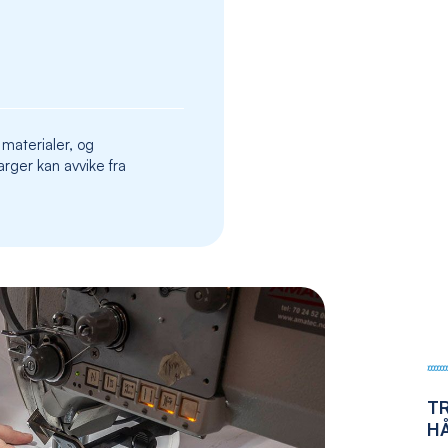
the
images
gallery
 materialer, og
rger kan avvike fra
T
H