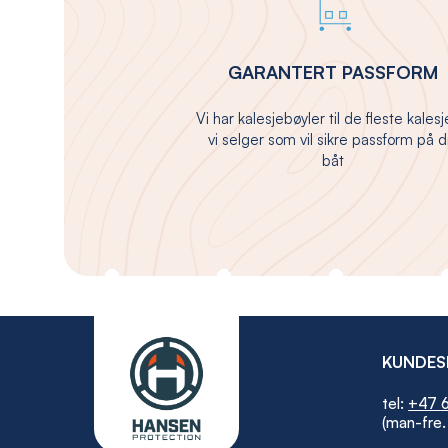
GARANTERT PASSFORM
Vi har kalesjebøyler til de fleste kales
vi selger som vil sikre passform på d
båt
KUNDES
tel:
+47 6
(man-fre.