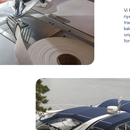
Vi 
nye
tr
kal
ori
fo