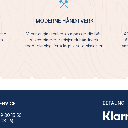
MODERNE HÅNDTVERK
jene
Vi har originalmalen som passer din båt.
140
in
Vi kombinerer tradisjonelt håndtverk
å
med teknologi for å lage kvalitetskalesjer
vær
BETALING
ERVICE
9 00 13 50
 08-16)