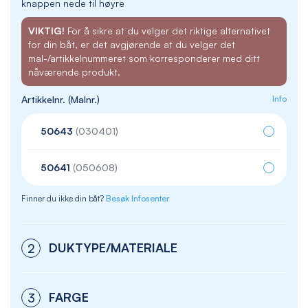
knappen nede til høyre
VIKTIG!
For å sikre at du velger det riktige alternativet
for din båt, er det avgjørende at du velger det
mal-/artikkelnummeret som korresponderer med ditt
nåværende produkt.
Artikkelnr. (Malnr.)
Info
50643
(030401)
50641
(050608)
Finner du ikke din båt?
Besøk Infosenter
DUKTYPE/MATERIALE
2
FARGE
3