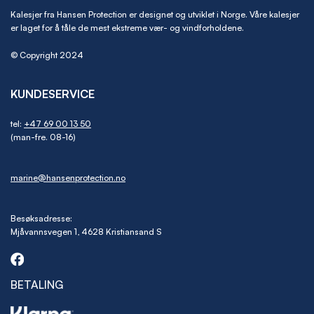
Kalesjer fra Hansen Protection er designet og utviklet i Norge. Våre kalesjer
er laget for å tåle de mest ekstreme vær- og vindforholdene.
© Copyright 2024
KUNDESERVICE
tel:
+47 69 00 13 50
(man-fre. 08-16)
marine@hansenprotection.no
Besøksadresse:
Mjåvannsvegen 1, 4628 Kristiansand S
BETALING