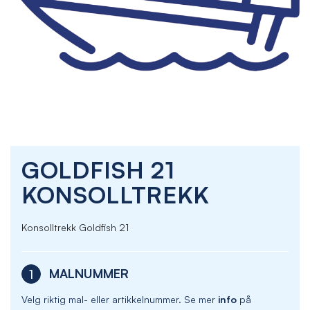
Skip
GOLDFISH 21
to
the
KONSOLLTREKK
beginning
of
the
Konsolltrekk Goldfish 21
images
gallery
MALNUMMER
1
Velg riktig mal- eller artikkelnummer. Se mer
info
på