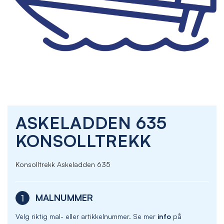
Skip
ASKELADDEN 635
to
the
KONSOLLTREKK
beginning
of
the
Konsolltrekk Askeladden 635
images
gallery
MALNUMMER
1
Velg riktig mal- eller artikkelnummer. Se mer
info
på