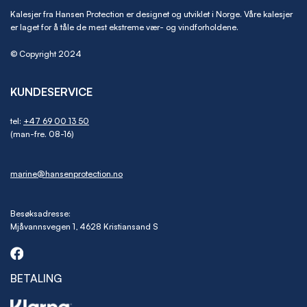
Kalesjer fra Hansen Protection er designet og utviklet i Norge. Våre kalesjer
er laget for å tåle de mest ekstreme vær- og vindforholdene.
© Copyright 2024
KUNDESERVICE
tel:
+47 69 00 13 50
(man-fre. 08-16)
marine@hansenprotection.no
Besøksadresse:
Mjåvannsvegen 1, 4628 Kristiansand S
BETALING