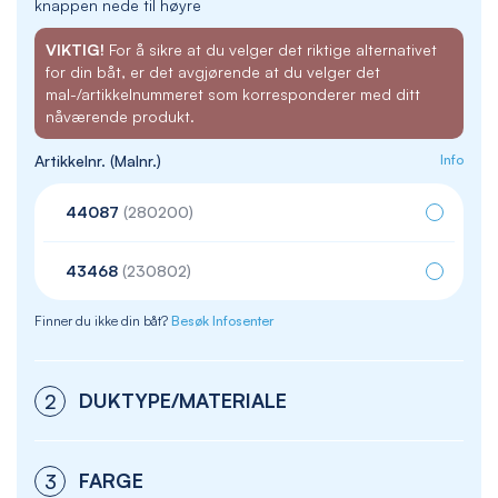
knappen nede til høyre
VIKTIG!
For å sikre at du velger det riktige alternativet
for din båt, er det avgjørende at du velger det
mal-/artikkelnummeret som korresponderer med ditt
nåværende produkt.
Artikkelnr. (Malnr.)
Info
44087
(280200)
43468
(230802)
Finner du ikke din båt?
Besøk Infosenter
DUKTYPE/MATERIALE
2
FARGE
3