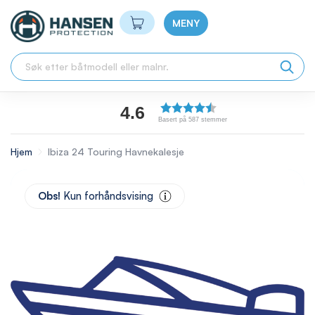
Min handlekurv
MENY
4.6
Basert på 587 stemmer
Hjem
Ibiza 24 Touring Havnekalesje
Skip
to
Obs!
Kun forhåndsvising
the
end
of
the
images
gallery