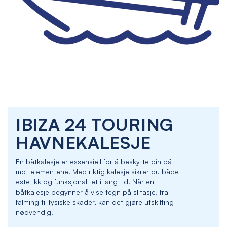
Skip
IBIZA 24 TOURING
to
the
HAVNEKALESJE
beginning
of
En båtkalesje er essensiell for å beskytte din båt
the
mot elementene. Med riktig kalesje sikrer du både
images
estetikk og funksjonalitet i lang tid. Når en
gallery
båtkalesje begynner å vise tegn på slitasje, fra
falming til fysiske skader, kan det gjøre utskifting
nødvendig.