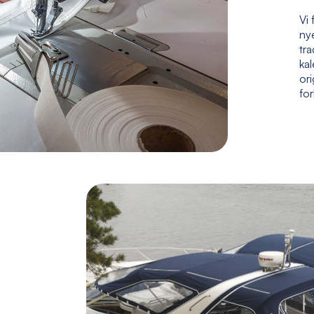
Vi 
nye
tr
kal
ori
fo