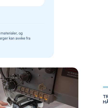
the
images
gallery
 materialer, og
rger kan avvike fra
T
H