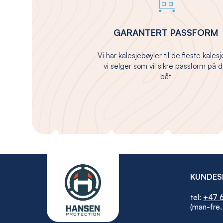
GARANTERT PASSFORM
Vi har kalesjebøyler til de fleste kales
vi selger som vil sikre passform på d
båt
KUNDES
tel:
+47 6
(man-fre.