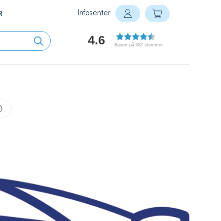
Infosenter
Min handlekurv
R
Logg inn
4.6
Basert på 587 stemmer