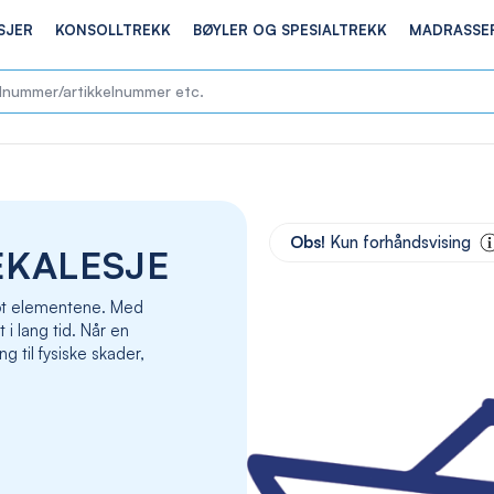
SJER
KONSOLLTREKK
BØYLER OG SPESIALTREKK
MADRASSE
Skip
to
Obs!
Kun forhåndsvising
EKALESJE
the
end
of
 mot elementene. Med
the
t i lang tid. Når en
images
g til fysiske skader,
gallery