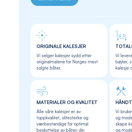
ORIGINALE KALESJER
TOTAL
Vi selger kalesjer sydd etter
Vi lever
originalmalene for Norges mest
bøyler, 
solgte båter.
kalesje 
MATERIALER OG KVALITET
HÅNDT
Alle våre kalesjer er av
Vi bruke
toppkvalitet, slitesterke og
og moder
værbestandige for optimal
skape ka
beskyttelse av båten din
og mod