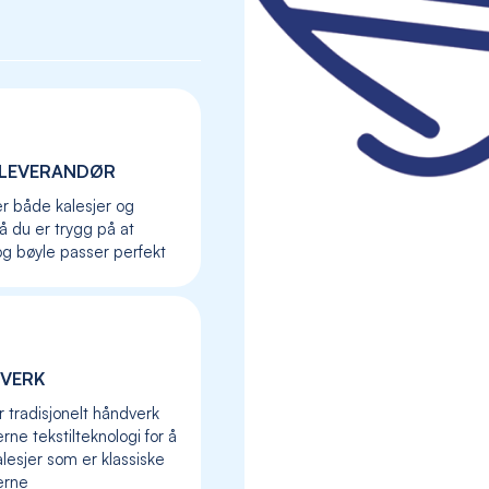
LEVERANDØR
er både kalesjer og
så du er trygg på at
og bøyle passer perfekt
VERK
Skip
to
r tradisjonelt håndverk
the
ne tekstilteknologi for å
beginning
lesjer som er klassiske
of
erne