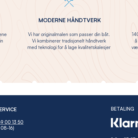
MODERNE HÅNDTVERK
jene
Vi har originalmalen som passer din båt.
140
in
Vi kombinerer tradisjonelt håndtverk
å
med teknologi for å lage kvalitetskalesjer
vær
BETALING
ERVICE
9 00 13 50
 08-16)