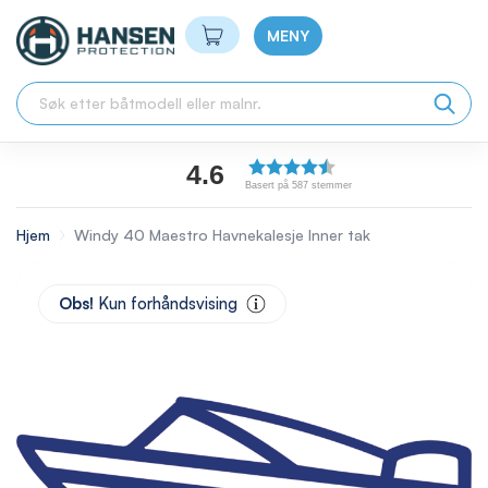
Min handlekurv
MENY
4.6
Basert på 587 stemmer
Hjem
Windy 40 Maestro Havnekalesje Inner tak
Skip
to
Obs!
Kun forhåndsvising
the
end
of
the
images
gallery