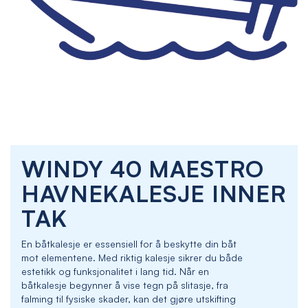
Skip
WINDY 40 MAESTRO
to
the
HAVNEKALESJE INNER
beginning
of
TAK
the
images
En båtkalesje er essensiell for å beskytte din båt
gallery
mot elementene. Med riktig kalesje sikrer du både
estetikk og funksjonalitet i lang tid. Når en
båtkalesje begynner å vise tegn på slitasje, fra
falming til fysiske skader, kan det gjøre utskifting