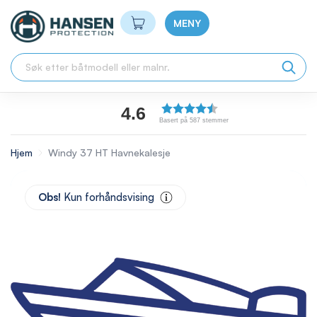
Min handlekurv
MENY
4.6
Basert på 587 stemmer
Hjem
Windy 37 HT Havnekalesje
Skip
to
Obs!
Kun forhåndsvising
the
end
of
the
images
gallery