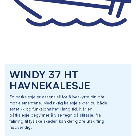
Skip
WINDY 37 HT
to
the
HAVNEKALESJE
beginning
of
En båtkalesje er essensiell for å beskytte din båt
the
mot elementene. Med riktig kalesje sikrer du både
images
estetikk og funksjonalitet i lang tid. Når en
gallery
båtkalesje begynner å vise tegn på slitasje, fra
falming til fysiske skader, kan det gjøre utskifting
nødvendig.