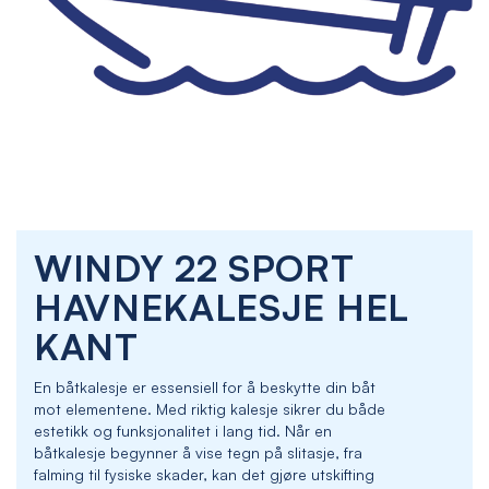
Skip
WINDY 22 SPORT
to
the
HAVNEKALESJE HEL
beginning
of
KANT
the
images
En båtkalesje er essensiell for å beskytte din båt
gallery
mot elementene. Med riktig kalesje sikrer du både
estetikk og funksjonalitet i lang tid. Når en
båtkalesje begynner å vise tegn på slitasje, fra
falming til fysiske skader, kan det gjøre utskifting