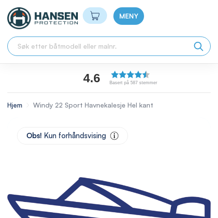
Min handlekurv
MENY
4.6
Basert på 587 stemmer
Hjem
Windy 22 Sport Havnekalesje Hel kant
Skip
to
Obs!
Kun forhåndsvising
the
end
of
the
images
gallery