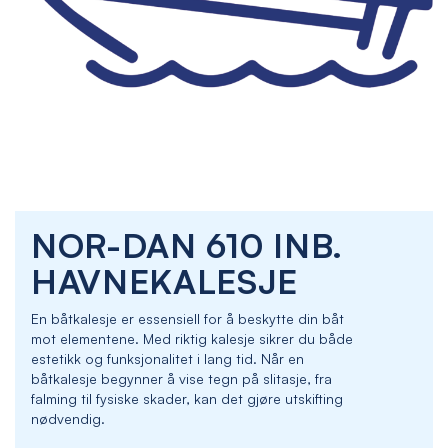
Skip
NOR-DAN 610 INB.
to
the
HAVNEKALESJE
beginning
of
En båtkalesje er essensiell for å beskytte din båt
the
mot elementene. Med riktig kalesje sikrer du både
images
estetikk og funksjonalitet i lang tid. Når en
gallery
båtkalesje begynner å vise tegn på slitasje, fra
falming til fysiske skader, kan det gjøre utskifting
nødvendig.