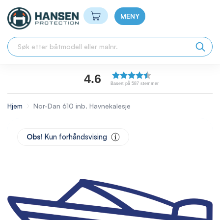
Min handlekurv
MENY
4.6
Basert på 587 stemmer
Hjem
Nor-Dan 610 inb. Havnekalesje
Skip
to
Obs!
Kun forhåndsvising
the
end
of
the
images
gallery