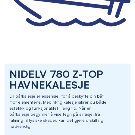
Skip
NIDELV 780 Z-TOP
to
the
HAVNEKALESJE
beginning
of
En båtkalesje er essensiell for å beskytte din båt
the
mot elementene. Med riktig kalesje sikrer du både
images
estetikk og funksjonalitet i lang tid. Når en
gallery
båtkalesje begynner å vise tegn på slitasje, fra
falming til fysiske skader, kan det gjøre utskifting
nødvendig.