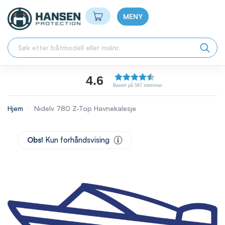
Min handlekurv
MENY
4.6
Basert på 587 stemmer
Hjem
Nidelv 780 Z-Top Havnekalesje
Skip
to
Obs!
Kun forhåndsvising
the
end
of
the
images
gallery