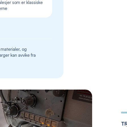
lesjer som er klassiske
the
erne
images
gallery
 materialer, og
rger kan avvike fra
T