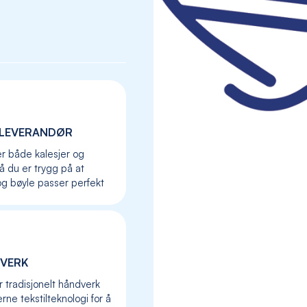
LEVERANDØR
er både kalesjer og
så du er trygg på at
og bøyle passer perfekt
Skip
to
VERK
the
r tradisjonelt håndverk
beginning
ne tekstilteknologi for å
of