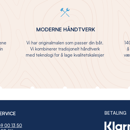
MODERNE HÅNDTVERK
jene
Vi har originalmalen som passer din båt.
140
in
Vi kombinerer tradisjonelt håndtverk
å
med teknologi for å lage kvalitetskalesjer
vær
BETALING
ERVICE
9 00 13 50