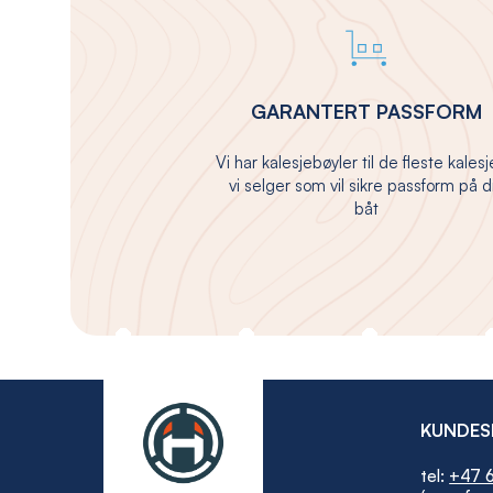
GARANTERT PASSFORM
Vi har kalesjebøyler til de fleste kales
vi selger som vil sikre passform på d
båt
KUNDES
tel:
+47 6