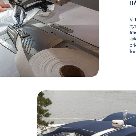
H
Vi 
nye
tr
kal
ori
fo