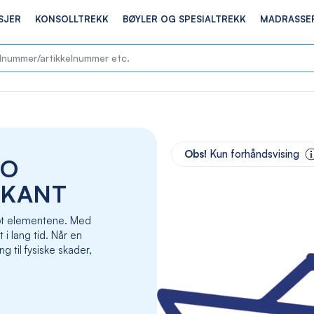
SJER
KONSOLLTREKK
BØYLER OG SPESIALTREKK
MADRASSE
Skip
to
Obs!
Kun forhåndsvising
MO
the
end
LKANT
of
the
 mot elementene. Med
images
t i lang tid. Når en
gallery
g til fysiske skader,