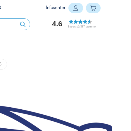
Infosenter
Min handlekurv
R
Logg inn
4.6
Basert på 587 stemmer