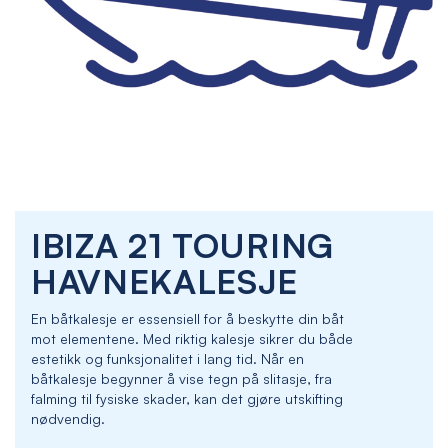
Skip
IBIZA 21 TOURING
to
the
HAVNEKALESJE
beginning
of
En båtkalesje er essensiell for å beskytte din båt
the
mot elementene. Med riktig kalesje sikrer du både
images
estetikk og funksjonalitet i lang tid. Når en
gallery
båtkalesje begynner å vise tegn på slitasje, fra
falming til fysiske skader, kan det gjøre utskifting
nødvendig.