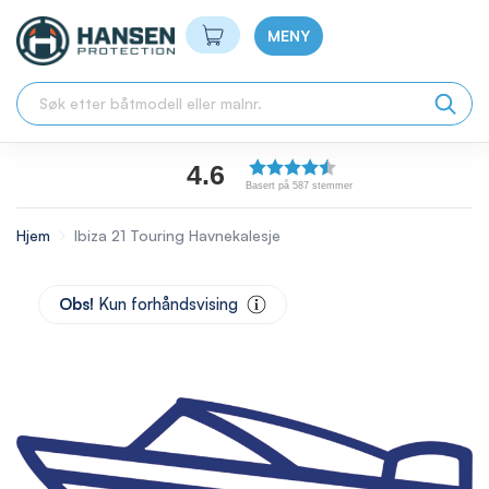
Min handlekurv
MENY
4.6
Basert på 587 stemmer
Hjem
Ibiza 21 Touring Havnekalesje
Skip
to
Obs!
Kun forhåndsvising
the
end
of
the
images
gallery