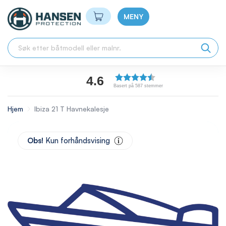
Min handlekurv
MENY
4.6
Basert på 587 stemmer
Hjem
Ibiza 21 T Havnekalesje
Skip
to
Obs!
Kun forhåndsvising
the
end
of
the
images
gallery