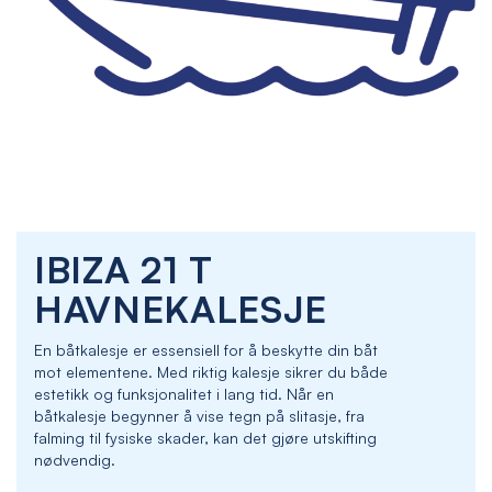
Skip
IBIZA 21 T
to
the
HAVNEKALESJE
beginning
of
En båtkalesje er essensiell for å beskytte din båt
the
mot elementene. Med riktig kalesje sikrer du både
images
estetikk og funksjonalitet i lang tid. Når en
gallery
båtkalesje begynner å vise tegn på slitasje, fra
falming til fysiske skader, kan det gjøre utskifting
nødvendig.