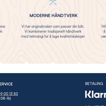
MODERNE HÅNDTVERK
jene
Vi har originalmalen som passer din båt.
140
in
Vi kombinerer tradisjonelt håndtverk
å
med teknologi for å lage kvalitetskalesjer
vær
BETALING
ERVICE
9 00 13 50
 08-16)