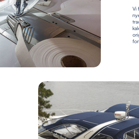
Vi 
nye
tr
kal
ori
fo