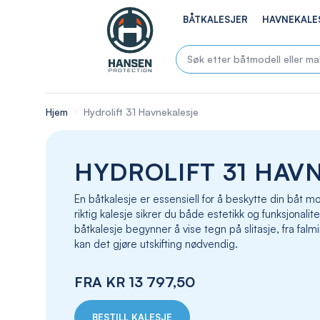
BÅTKALESJER
HAVNEKALE
Hjem
Hydrolift 31 Havnekalesje
HYDROLIFT 31 HAV
En båtkalesje er essensiell for å beskytte din båt
riktig kalesje sikrer du både estetikk og funksjonalite
båtkalesje begynner å vise tegn på slitasje, fra falmin
kan det gjøre utskifting nødvendig.
FRA
KR 13 797,50
BESTILL KALESJE