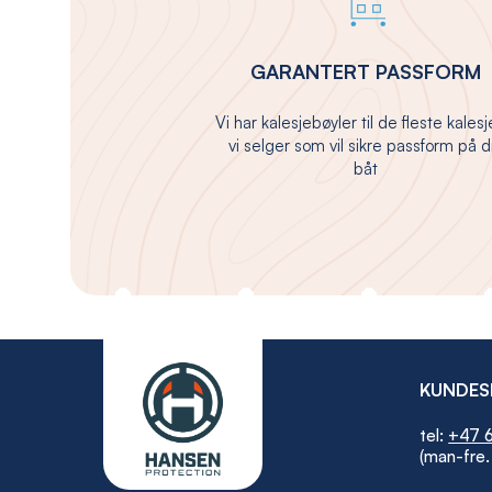
GARANTERT PASSFORM
Vi har kalesjebøyler til de fleste kales
vi selger som vil sikre passform på d
båt
KUNDES
tel:
+47 6
(man-fre.