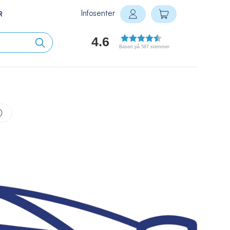
Infosenter
Min handlekurv
R
Logg inn
4.6
Basert på 587 stemmer