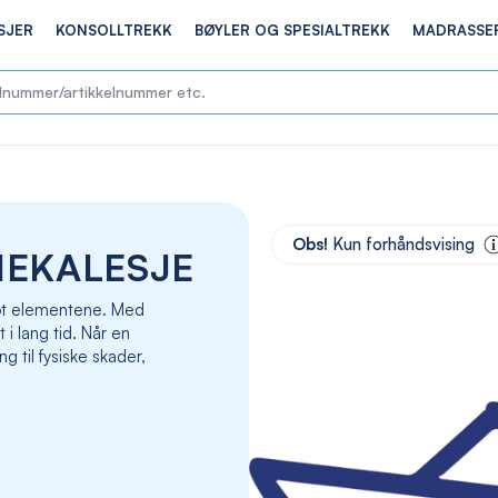
SJER
KONSOLLTREKK
BØYLER OG SPESIALTREKK
MADRASSE
Skip
to
Obs!
Kun forhåndsvising
NEKALESJE
the
end
of
 mot elementene. Med
the
t i lang tid. Når en
images
g til fysiske skader,
gallery