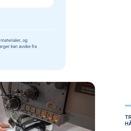
the
images
gallery
 materialer, og
rger kan avvike fra
T
H