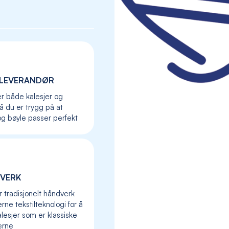
LEVERANDØR
er både kalesjer og
så du er trygg på at
og bøyle passer perfekt
VERK
Skip
to
r tradisjonelt håndverk
the
ne tekstilteknologi for å
beginning
lesjer som er klassiske
of
erne