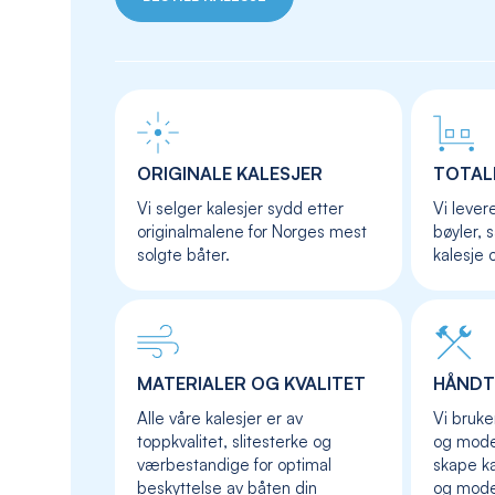
ORIGINALE KALESJER
TOTAL
Vi selger kalesjer sydd etter
Vi lever
originalmalene for Norges mest
bøyler, 
solgte båter.
kalesje 
MATERIALER OG KVALITET
HÅNDT
Alle våre kalesjer er av
Vi bruke
toppkvalitet, slitesterke og
og moder
værbestandige for optimal
skape ka
beskyttelse av båten din
og mod