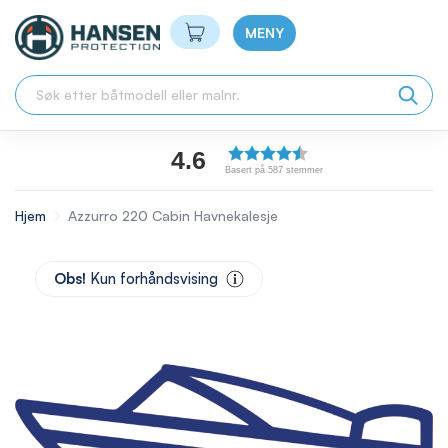
Min handlekurv
MENY
4.6
Basert på 587 stemmer
Hjem
Azzurro 220 Cabin Havnekalesje
Skip
to
Obs!
Kun forhåndsvising
the
end
of
the
images
gallery