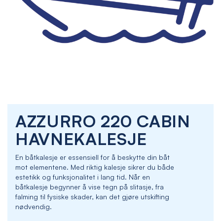
Skip
AZZURRO 220 CABIN
to
the
HAVNEKALESJE
beginning
of
En båtkalesje er essensiell for å beskytte din båt
the
mot elementene. Med riktig kalesje sikrer du både
images
estetikk og funksjonalitet i lang tid. Når en
gallery
båtkalesje begynner å vise tegn på slitasje, fra
falming til fysiske skader, kan det gjøre utskifting
nødvendig.