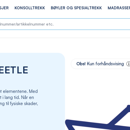
SJER
KONSOLLTREKK
BØYLER OG SPESIALTREKK
MADRASSE
Skip
to
Obs!
Kun forhåndsvising
EETLE
the
end
of
the
 mot elementene. Med
images
t i lang tid. Når en
gallery
g til fysiske skader,