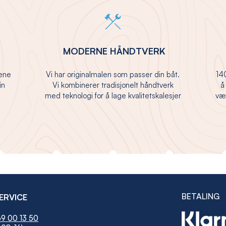
MODERNE HÅNDTVERK
jene
Vi har originalmalen som passer din båt.
140
in
Vi kombinerer tradisjonelt håndtverk
å
med teknologi for å lage kvalitetskalesjer
vær
BETALING
ERVICE
9 00 13 50