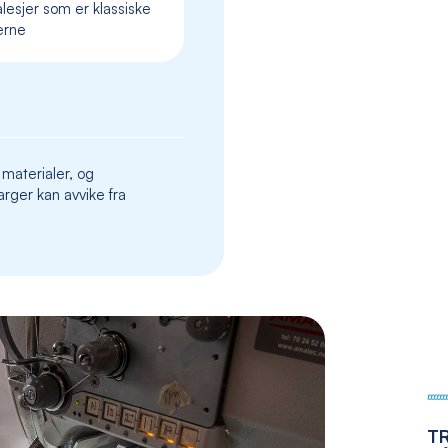
lesjer som er klassiske
the
erne
images
gallery
 materialer, og
rger kan avvike fra
T