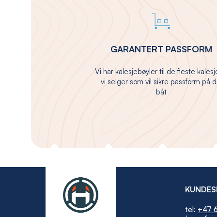
GARANTERT PASSFORM
Vi har kalesjebøyler til de fleste kales
vi selger som vil sikre passform på d
båt
KUNDES
tel:
+47 6