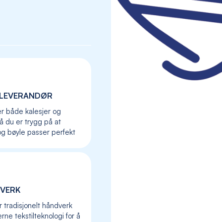
LEVERANDØR
er både kalesjer og
så du er trygg på at
og bøyle passer perfekt
Skip
to
VERK
the
r tradisjonelt håndverk
beginning
ne tekstilteknologi for å
of