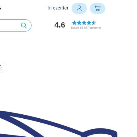
Infosenter
Min handlekurv
R
Logg inn
4.6
Basert på 587 stemmer