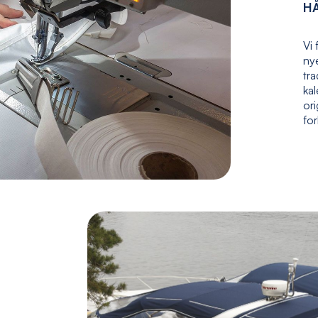
H
Vi 
nye
tr
kal
ori
fo