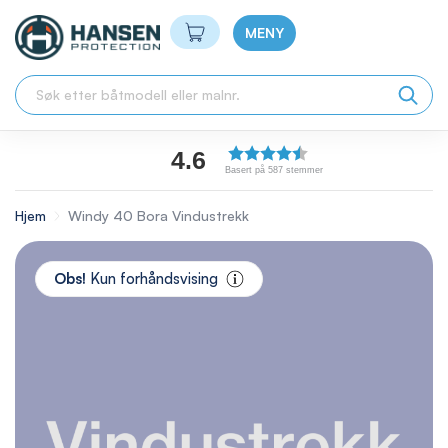
Min handlekurv
MENY
4.6
Basert på 587 stemmer
Hjem
Windy 40 Bora Vindustrekk
Skip
to
Obs!
Kun forhåndsvising
the
end
of
the
images
gallery