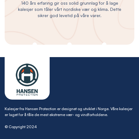
140 års erfaring gir oss solid grunnlag for å lage
kalesjer som tåler vårt nordiske vær og klima. Dette
sikrer god levetid på våre varer.
Kalesjer fra Hansen Protection er designet og utviklet i Norge. Våre kalesjer
er laget for å tåle de mest ekstreme vær- og vindforholdene.
© Copyright 2024