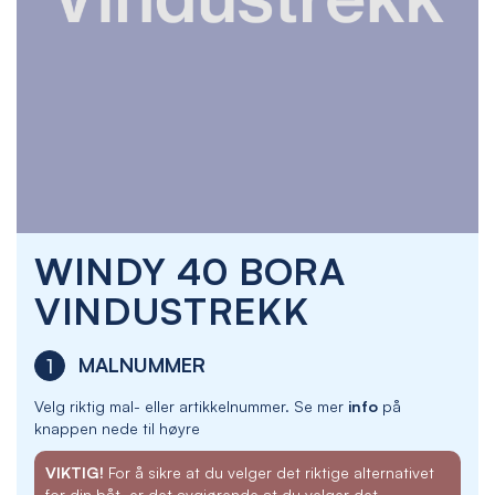
Skip
WINDY 40 BORA
to
the
VINDUSTREKK
beginning
of
the
MALNUMMER
1
images
gallery
Velg riktig mal- eller artikkelnummer. Se mer
info
på
knappen nede til høyre
VIKTIG!
For å sikre at du velger det riktige alternativet
for din båt, er det avgjørende at du velger det