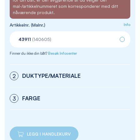
mal-/artikkelnummeret som korresponderer med ditt
nåværende produkt.
Artikkelnr. (Malnr.)
Info
43911
(140605)
Finner du ikke din båt?
Besøk Infosenter
DUKTYPE/MATERIALE
2
FARGE
3
LEGG I HANDLEKURV