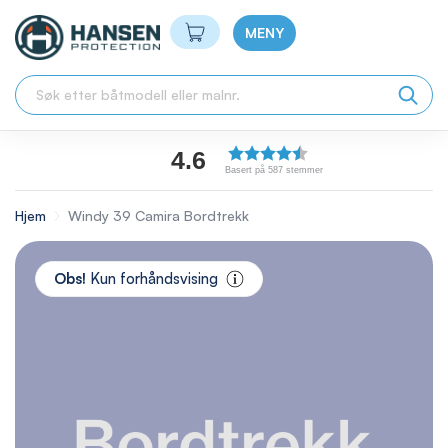
Min handlekurv
MENY
4.6
Basert på 587 stemmer
Hjem
Windy 39 Camira Bordtrekk
Skip
to
Obs!
Kun forhåndsvising
the
end
of
the
images
gallery