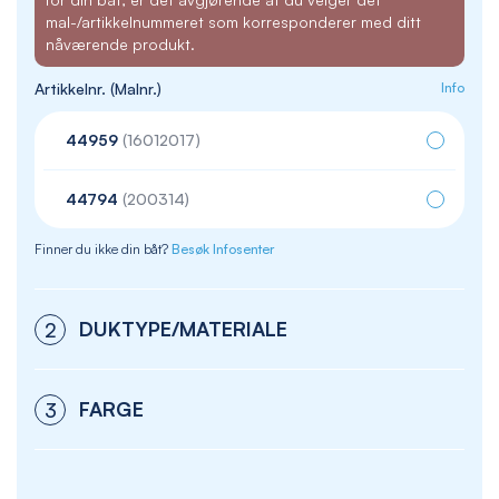
mal-/artikkelnummeret som korresponderer med ditt
nåværende produkt.
Artikkelnr. (Malnr.)
Info
44959
(16012017)
44794
(200314)
Finner du ikke din båt?
Besøk Infosenter
DUKTYPE/MATERIALE
2
FARGE
3