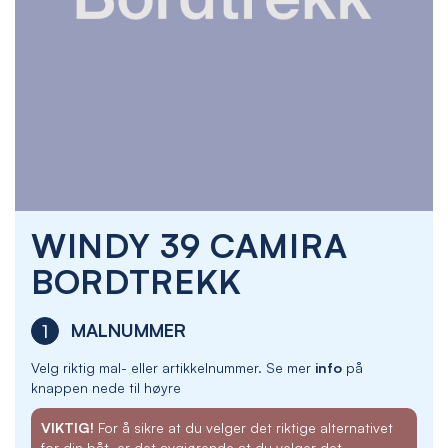
Skip
WINDY 39 CAMIRA
to
the
BORDTREKK
beginning
of
the
MALNUMMER
1
images
gallery
Velg riktig mal- eller artikkelnummer. Se mer
info
på
knappen nede til høyre
VIKTIG!
For å sikre at du velger det riktige alternativet
for din båt, er det avgjørende at du velger det