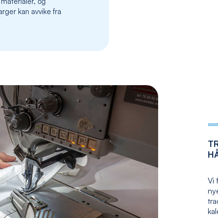
 materialer, og
images
rger kan avvike fra
gallery
T
H
Vi 
nye
tr
kal