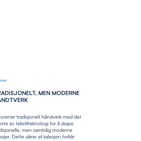
RADISJONELT, MEN MODERNE
ÅNDTVERK
forener tradisjonelt håndverk med det
ste av tekstilteknologi for å skape
adisjonelle, men samtidig moderne
esjer. Dette sikrer at kalesjen forblir