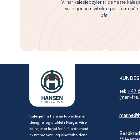
Vi har kalesjebøyler til de fleste kales
vi selger som vil sikre passform på d
båt
KUNDES
tel:
+47 6
(man-fre.
marine@h
Kalesjer fra Hansen Protection er
designet og utviklet i Norge. Våre
kalesjer er laget for å tåle de mest
Besøksad
ekstreme vær- og vindforholdene.
Mjåvannsv