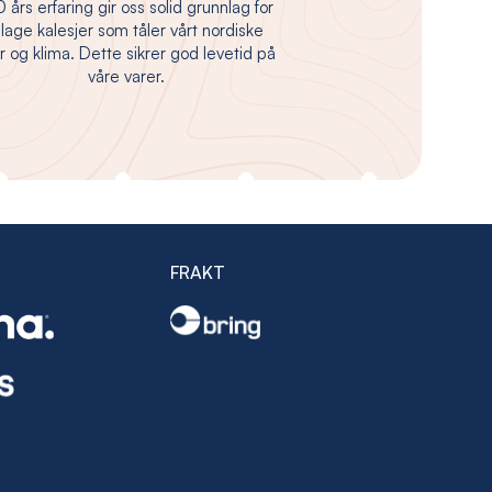
 års erfaring gir oss solid grunnlag for
 lage kalesjer som tåler vårt nordiske
 og klima. Dette sikrer god levetid på
våre varer.
FRAKT