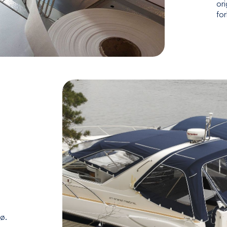
ori
fo
jø.