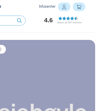
Infosenter
Min handlekurv
R
Logg inn
4.6
Basert på 587 stemmer