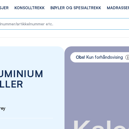
SJER
KONSOLLTREKK
BØYLER OG SPESIALTREKK
MADRASSE
Skip
to
Obs!
Kun forhåndsvising
the
end
LUMINIUM
of
the
ELLER
images
gallery
rey