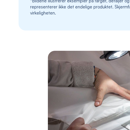
*Bildene illustrerer eksempler på farger, detaljer og
representerer ikke det endelige produktet. Skjermfa
virkeligheten.