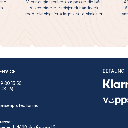
jene
Vi har originalmalen som passer din båt.
140
in
Vi kombinerer tradisjonelt håndtverk
å
med teknologi for å lage kvalitetskalesjer
vær
BETALING
ERVICE
9 00 13 50
 08-16)
ansenprotection.no
resse:
egen 1, 4628 Kristiansand S