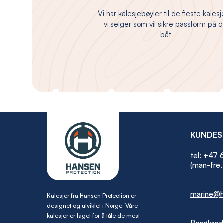
Vi har kalesjebøyler til de fleste kales
vi selger som vil sikre passform på d
båt
KUNDES
tel:
+47 6
(man-fre.
marine@h
Kalesjer fra Hansen Protection er
designet og utviklet i Norge. Våre
kalesjer er laget for å tåle de mest
Besøksad