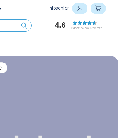
Infosenter
Min handlekurv
R
Logg inn
4.6
Basert på 587 stemmer