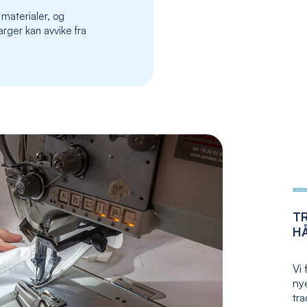
the
 materialer, og
images
rger kan avvike fra
gallery
T
H
Vi 
nye
tr