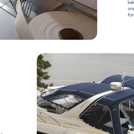
kal
ori
fo