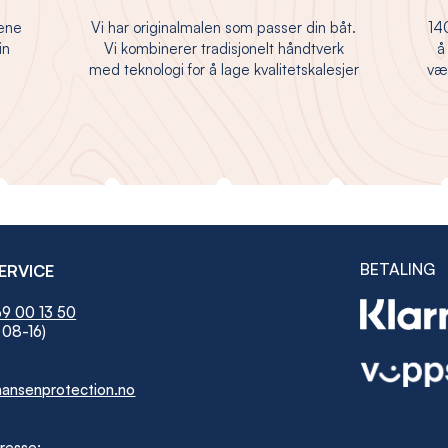
jene
Vi har originalmalen som passer din båt.
140
in
Vi kombinerer tradisjonelt håndtverk
å
med teknologi for å lage kvalitetskalesjer
vær
BETALING
ERVICE
9 00 13 50
 08-16)
ansenprotection.no
resse: