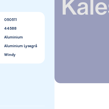
050511
44588
Aluminium
Aluminium Lysegrå
Windy
Skip
to
the
beginning
of