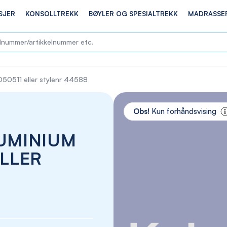
SJER
KONSOLLTREKK
BØYLER OG SPESIALTREKK
MADRASSE
 050511 eller stylenr 44588
Skip
to
Obs!
Kun forhåndsvising
the
end
LUMINIUM
of
the
ELLER
images
gallery