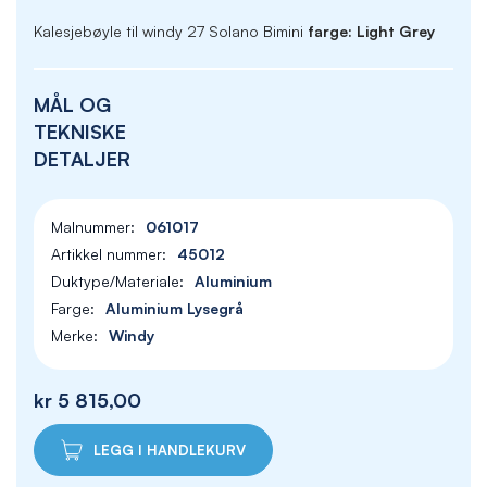
Kalesjebøyle til windy 27 Solano Bimini
farge: Light Grey
MÅL OG
TEKNISKE
DETALJER
061017
45012
Aluminium
Aluminium Lysegrå
Windy
kr 5 815,00
LEGG I HANDLEKURV