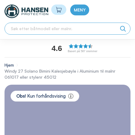
Min handlekurv
MENY
4.6
Basert på 587 stemmer
Hjem
Windy 27 Solano Bimini Kalesjebøyle i Aluminium til malnr
061017 eller stylenr 45012
Skip
to
Obs!
Kun forhåndsvising
the
end
of
the
images
gallery