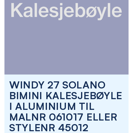
Skip
WINDY 27 SOLANO
to
the
BIMINI KALESJEBØYLE
beginning
of
I ALUMINIUM TIL
the
images
MALNR 061017 ELLER
gallery
STYLENR 45012