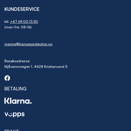
KUNDESERVICE
tel:
+47 69 00 13 50
(man-fre. 08-16)
marine@hansenprotection.no
Besøksadresse:
Mjåvannsvegen 1, 4628 Kristiansand S
BETALING