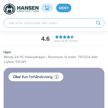
Min handlekurv
MENY
4.6
Basert på 587 stemmer
Hjem
Windy 24 HC Kalesjebøyle i Aluminium til malnr 750224 eller
stylenr 52049
Skip
to
Obs!
Kun forhåndsvising
the
end
of
the
images
gallery