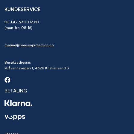
KUNDESERVICE
tel:
+47 69 00 13 50
(man-fre. 08-16)
marine@hansenprotection.no
Besøksadresse:
Mjåvannsvegen 1, 4628 Kristiansand S
BETALING