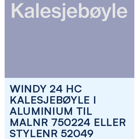
Skip
WINDY 24 HC
to
the
KALESJEBØYLE I
beginning
of
ALUMINIUM TIL
the
images
MALNR 750224 ELLER
gallery
STYLENR 52049