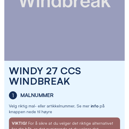
Skip
WINDY 27 CCS
to
the
WINDBREAK
beginning
of
the
MALNUMMER
1
images
gallery
Velg riktig mal- eller artikkelnummer. Se mer
info
på
knappen nede til høyre
VIKTIG!
For å sikre at du velger det riktige alternativet
for din båt, er det avgjørende at du velger det