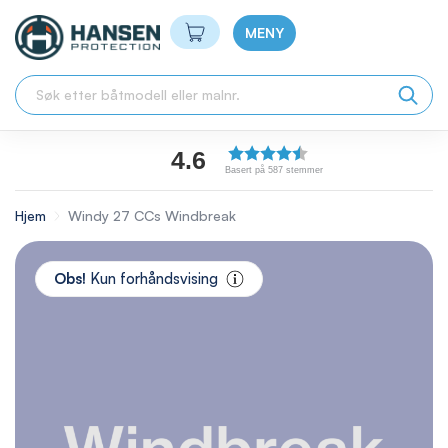
Min handlekurv
MENY
4.6
Basert på 587 stemmer
Hjem
Windy 27 CCs Windbreak
Skip
to
Obs!
Kun forhåndsvising
the
end
of
the
images
gallery