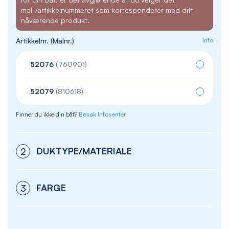
mal-/artikkelnummeret som korresponderer med ditt
nåværende produkt.
Artikkelnr. (Malnr.)
Info
52076
(760901)
52079
(810618)
Finner du ikke din båt?
Besøk Infosenter
DUKTYPE/MATERIALE
2
FARGE
3