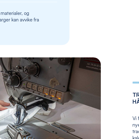
the
images
 materialer, og
gallery
rger kan avvike fra
T
H
Vi 
nye
tr
kal