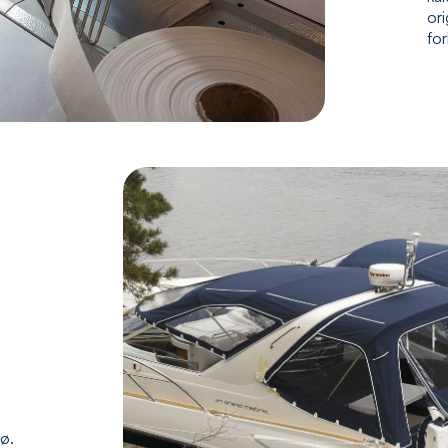
ori
fo
jø.