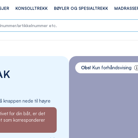
SJER
KONSOLLTREKK
BØYLER OG SPESIALTREKK
MADRASSE
Skip
to
Obs!
Kun forhåndsvising
AK
the
end
of
the
images
å knappen nede til høyre
gallery
ivet for din båt, er det
et som korresponderer