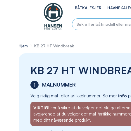
BÅTKALESJER
HAVNEKALE
Hjem
KB 27 HT Windbreak
KB 27 HT WINDBRE
MALNUMMER
1
Velg riktig mal- eller artikkelnummer. Se mer
info
p
VIKTIG!
For å sikre at du velger det riktige alternat
avgjørende at du velger det mal-/artikkelnummer
med ditt nåværende produkt.