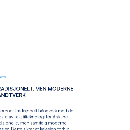
RADISJONELT, MEN MODERNE
ÅNDTVERK
forener tradisjonelt håndverk med det
ste av tekstilteknologi for å skape
adisjonelle, men samtidig moderne
esjer. Dette sikrer at kalesjen forblir