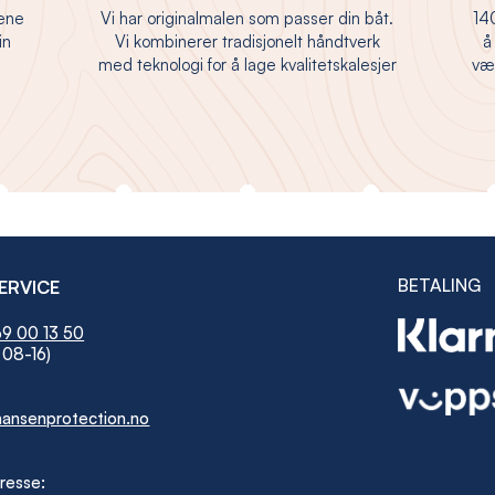
jene
Vi har originalmalen som passer din båt.
140
in
Vi kombinerer tradisjonelt håndtverk
å
med teknologi for å lage kvalitetskalesjer
vær
BETALING
ERVICE
9 00 13 50
 08-16)
ansenprotection.no
resse: