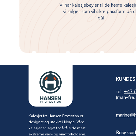
Vi har kalesjebøyler til de fleste kales
vi selger som vil sikre passform på d
båt
KUNDES
tel:
+47 6
(man-fre.
marine@h
Kalesjer fra Hansen Protection er
designet og utviklet i Norge. Våre
kalesjer er laget for å tåle de mest
Besøksad
ekstreme vær- og vindforholdene.