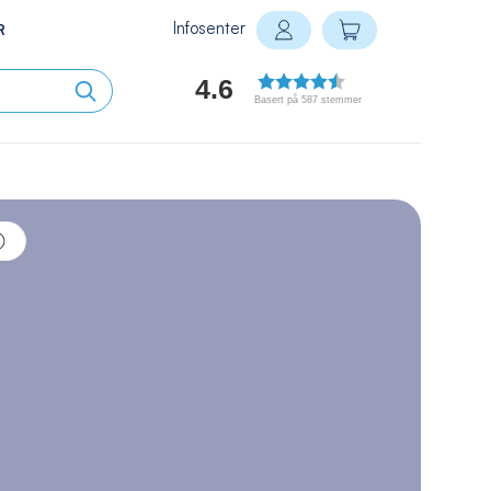
Infosenter
Min handlekurv
R
Logg inn
4.6
Basert på 587 stemmer