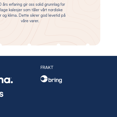
 års erfaring gir oss solid grunnlag for
 lage kalesjer som tåler vårt nordiske
 og klima. Dette sikrer god levetid på
våre varer.
FRAKT