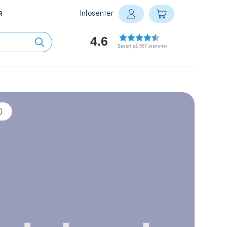
Infosenter
Min handlekurv
R
Logg inn
4.6
Basert på 587 stemmer