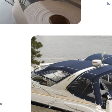
fo
jø.