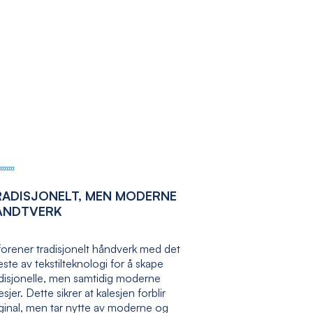
RADISJONELT, MEN MODERNE
ÅNDTVERK
forener tradisjonelt håndverk med det
ste av tekstilteknologi for å skape
adisjonelle, men samtidig moderne
esjer. Dette sikrer at kalesjen forblir
ginal, men tar nytte av moderne og