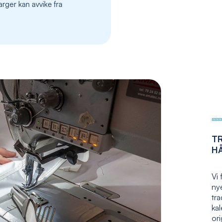
rger kan avvike fra
the
images
gallery
T
H
Vi 
nye
tr
kal
ori