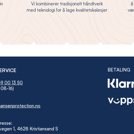
in
Vi kombinerer tradisjonelt håndtverk
å
med teknologi for å lage kvalitetskalesjer
vær
BETALING
ERVICE
9 00 13 50
 08-16)
ansenprotection.no
resse:
egen 1, 4628 Kristiansand S