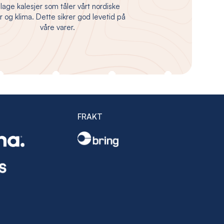
 lage kalesjer som tåler vårt nordiske
 og klima. Dette sikrer god levetid på
våre varer.
FRAKT