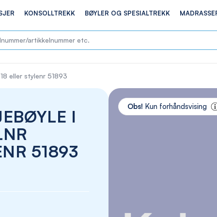
SJER
KONSOLLTREKK
BØYLER OG SPESIALTREKK
MADRASSE
18 eller stylenr 51893
Skip
to
Obs!
Kun forhåndsvising
EBØYLE I
the
end
LNR
of
the
ENR 51893
images
gallery