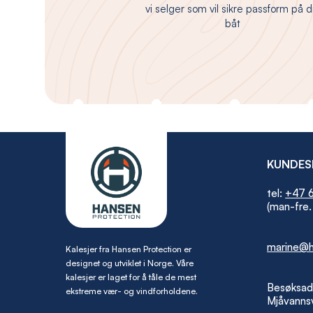
vi selger som vil sikre passform på d
båt
KUNDES
tel:
+47 6
(man-fre.
marine@h
Kalesjer fra Hansen Protection er
designet og utviklet i Norge. Våre
kalesjer er laget for å tåle de mest
Besøksad
ekstreme vær- og vindforholdene.
Mjåvannsv