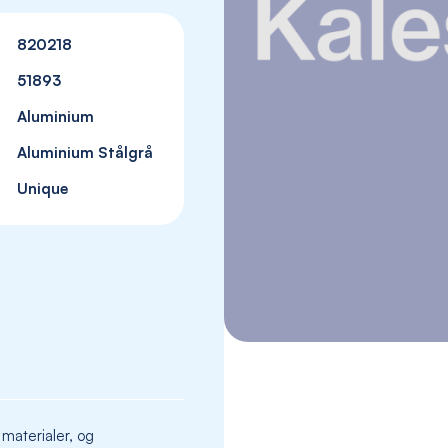
820218
51893
Aluminium
Aluminium Stålgrå
Unique
Skip
to
the
beginning
 materialer, og
of