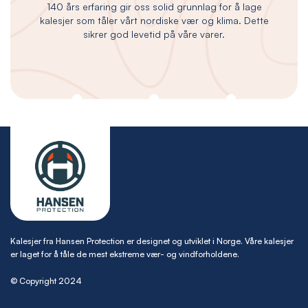
140 års erfaring gir oss solid grunnlag for å lage
kalesjer som tåler vårt nordiske vær og klima. Dette
sikrer god levetid på våre varer.
Kalesjer fra Hansen Protection er designet og utviklet i Norge. Våre kalesjer
er laget for å tåle de mest ekstreme vær- og vindforholdene.
© Copyright 2024