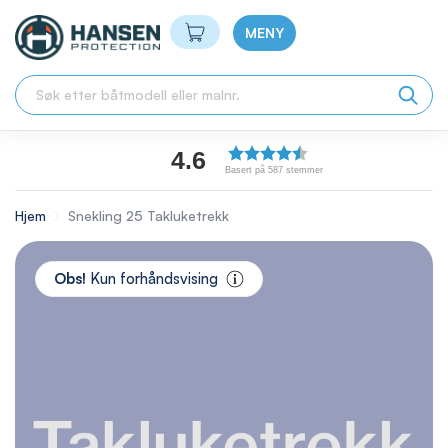
Min handlekurv
MENY
4.6
Basert på 587 stemmer
Hjem
Snekling 25 Takluketrekk
Skip
to
Obs!
Kun forhåndsvising
the
end
of
the
images
gallery