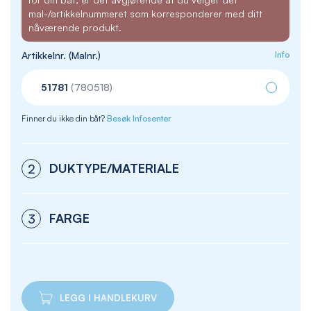
mal-/artikkelnummeret som korresponderer med ditt
nåværende produkt.
Artikkelnr. (Malnr.)
Info
51781
(780518)
Finner du ikke din båt?
Besøk Infosenter
DUKTYPE/MATERIALE
2
FARGE
3
LEGG I HANDLEKURV