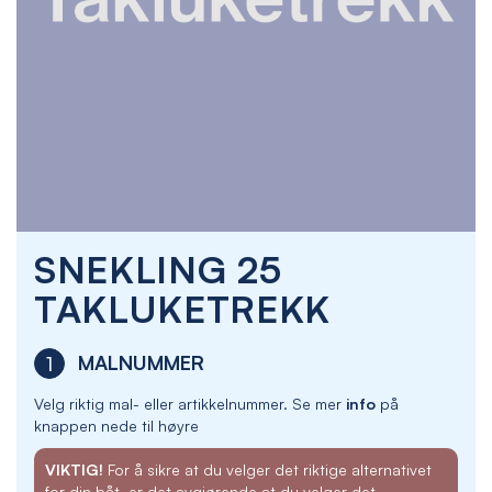
Skip
SNEKLING 25
to
the
TAKLUKETREKK
beginning
of
the
MALNUMMER
1
images
gallery
Velg riktig mal- eller artikkelnummer. Se mer
info
på
knappen nede til høyre
VIKTIG!
For å sikre at du velger det riktige alternativet
for din båt, er det avgjørende at du velger det