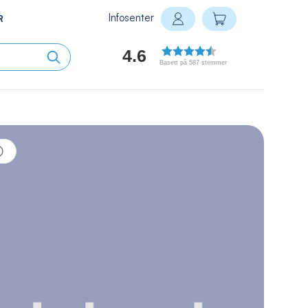
Infosenter
Min handlekurv
R
Logg inn
4.6
Basert på 587 stemmer