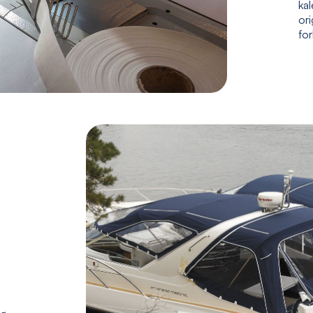
kal
ori
fo