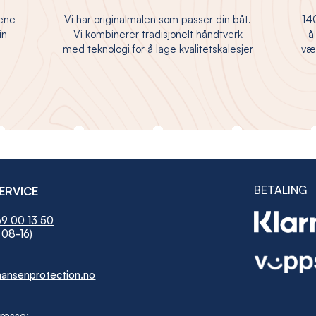
jene
Vi har originalmalen som passer din båt.
140
in
Vi kombinerer tradisjonelt håndtverk
å
med teknologi for å lage kvalitetskalesjer
vær
BETALING
ERVICE
9 00 13 50
 08-16)
ansenprotection.no
resse: