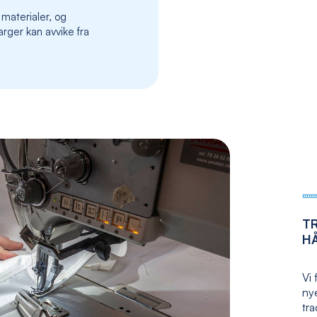
the
 materialer, og
images
rger kan avvike fra
gallery
T
H
Vi 
nye
tr