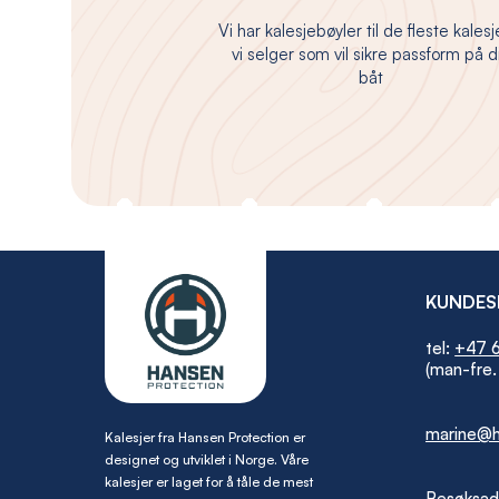
Vi har kalesjebøyler til de fleste kales
vi selger som vil sikre passform på d
båt
KUNDES
tel:
+47 6
(man-fre.
marine@h
Kalesjer fra Hansen Protection er
designet og utviklet i Norge. Våre
kalesjer er laget for å tåle de mest
Besøksad