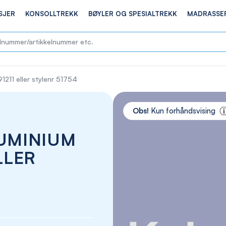
SJER
KONSOLLTREKK
BØYLER OG SPESIALTREKK
MADRASSE
91211 eller stylenr 51754
Skip
to
Obs!
Kun forhåndsvising
the
end
LUMINIUM
of
the
LLER
images
gallery