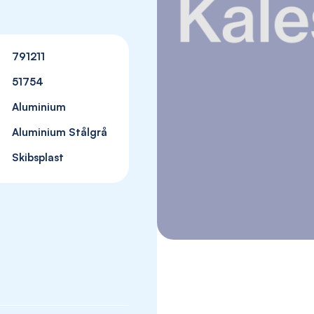
791211
51754
Aluminium
Aluminium Stålgrå
Skibsplast
Skip
to
the
beginning
of