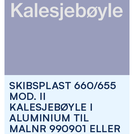
Skip
SKIBSPLAST 660/655
to
the
MOD. II
beginning
of
KALESJEBØYLE I
the
images
ALUMINIUM TIL
gallery
MALNR 990901 ELLER