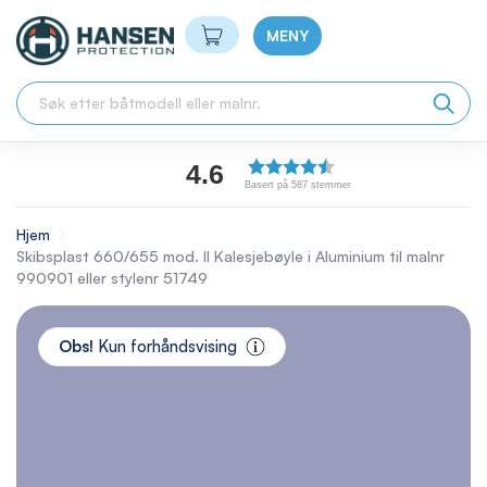
Min handlekurv
MENY
4.6
Basert på 587 stemmer
Hjem
Skibsplast 660/655 mod. II Kalesjebøyle i Aluminium til malnr
990901 eller stylenr 51749
Skip
to
Obs!
Kun forhåndsvising
the
end
of
the
images
gallery