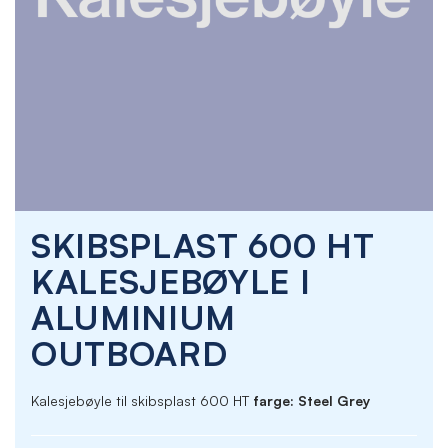
Skip
SKIBSPLAST 600 HT
to
the
KALESJEBØYLE I
beginning
of
ALUMINIUM
the
images
OUTBOARD
gallery
Kalesjebøyle til skibsplast 600 HT
farge: Steel Grey