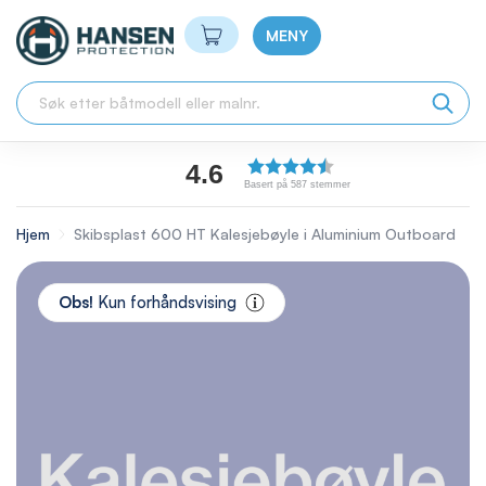
Min handlekurv
MENY
4.6
Basert på 587 stemmer
Hjem
Skibsplast 600 HT Kalesjebøyle i Aluminium Outboard
Skip
to
Obs!
Kun forhåndsvising
the
end
of
the
images
gallery