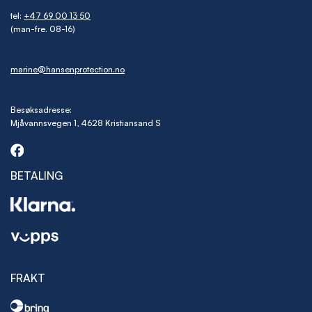
tel:
+47 69 00 13 50
(man-fre. 08-16)
marine@hansenprotection.no
Besøksadresse:
Mjåvannsvegen 1, 4628 Kristiansand S
BETALING
FRAKT