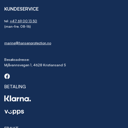
KUNDESERVICE
tel:
+47 69 00 13 50
(man-fre. 08-16)
marine@hansenprotection.no
Besøksadresse:
Mjåvannsvegen 1, 4628 Kristiansand S
BETALING