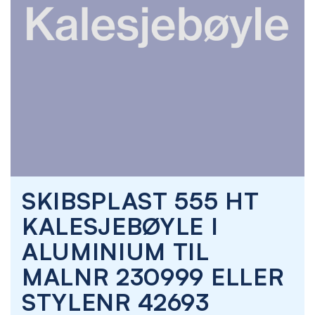
Skip
SKIBSPLAST 555 HT
to
the
KALESJEBØYLE I
beginning
of
ALUMINIUM TIL
the
images
MALNR 230999 ELLER
gallery
STYLENR 42693