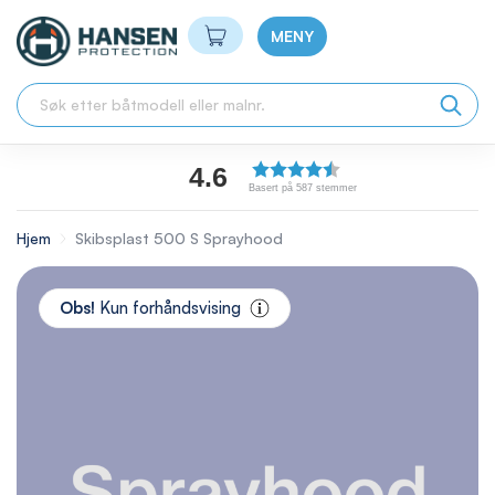
Min handlekurv
MENY
4.6
Basert på 587 stemmer
Hjem
Skibsplast 500 S Sprayhood
Skip
to
Obs!
Kun forhåndsvising
the
end
of
the
images
gallery