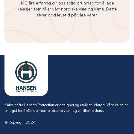
140 års erfaring gir oss solid grunnlag for å lage
kalesjer som tåler vårt nordiske vær og klima. Dette
sikrer god levetid på våre varer.
Kalesjer fra Hansen Protection er designet og utviklet i Norge. Våre kalesjer
er laget for å tåle de mest ekstreme vær- og vindforholdene.
© Copyright 2024