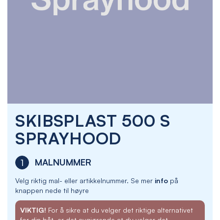
Skip
SKIBSPLAST 500 S
to
the
SPRAYHOOD
beginning
of
the
MALNUMMER
1
images
gallery
Velg riktig mal- eller artikkelnummer. Se mer
info
på
knappen nede til høyre
VIKTIG!
For å sikre at du velger det riktige alternativet
for din båt, er det avgjørende at du velger det