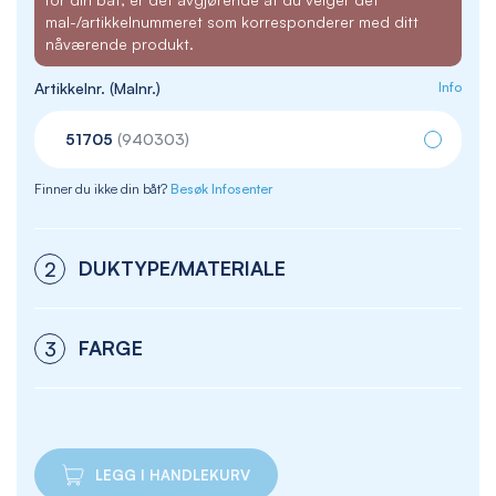
mal-/artikkelnummeret som korresponderer med ditt
nåværende produkt.
Artikkelnr. (Malnr.)
Info
51705
(940303)
Finner du ikke din båt?
Besøk Infosenter
DUKTYPE/MATERIALE
2
FARGE
3
LEGG I HANDLEKURV