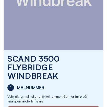
Skip
SCAND 3500
to
the
FLYBRIDGE
beginning
of
WINDBREAK
the
images
gallery
MALNUMMER
1
Velg riktig mal- eller artikkelnummer. Se mer
info
på
knappen nede til høyre