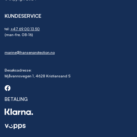
KUNDESERVICE
tel:
+47 69 00 13 50
(man-fre. 08-16)
marine@hansenprotection.no
Besøksadresse:
Mjåvannsvegen 1, 4628 Kristiansand S
BETALING