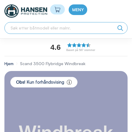
Min handlekurv
MENY
4.6
Basert på 587 stemmer
Hjem
Scand 3500 Flybridge Windbreak
Skip
to
Obs!
Kun forhåndsvising
the
end
of
the
images
gallery