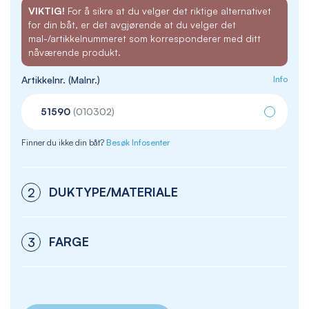
VIKTIG!
For å sikre at du velger det riktige alternativet
for din båt, er det avgjørende at du velger det
mal-/artikkelnummeret som korresponderer med ditt
nåværende produkt.
Artikkelnr. (Malnr.)
Info
51590
(010302)
Finner du ikke din båt?
Besøk Infosenter
DUKTYPE/MATERIALE
2
FARGE
3