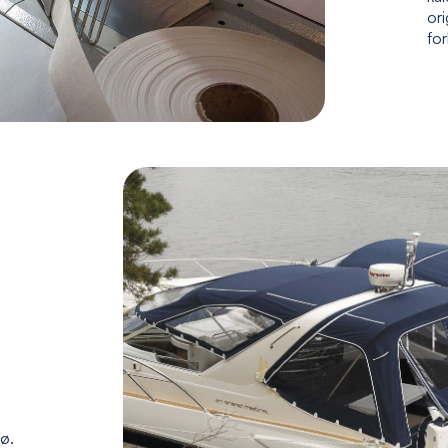
ori
fo
jø.