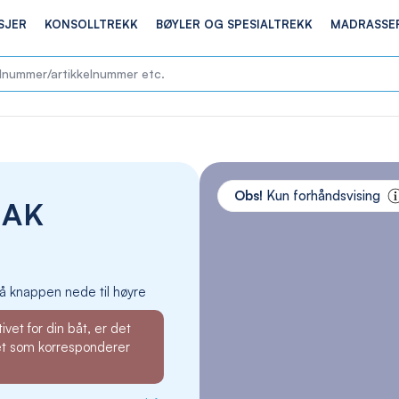
SJER
KONSOLLTREKK
BØYLER OG SPESIALTREKK
MADRASSE
Skip
to
Obs!
Kun forhåndsvising
EAK
the
end
of
the
images
å knappen nede til høyre
gallery
ivet for din båt, er det
et som korresponderer