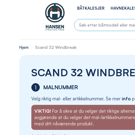
BÅTKALESJER
HAVNEKALE
Hjem
Scand 32 Windbreak
SCAND 32 WINDBR
MALNUMMER
1
Velg riktig mal- eller artikkelnummer. Se mer
info
p
VIKTIG!
For å sikre at du velger det riktige alternat
avgjørende at du velger det mal-/artikkelnummer
med ditt nåværende produkt.