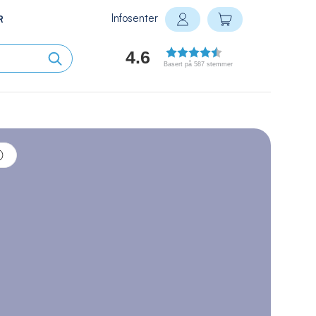
Infosenter
Min handlekurv
R
Logg inn
4.6
Basert på 587 stemmer