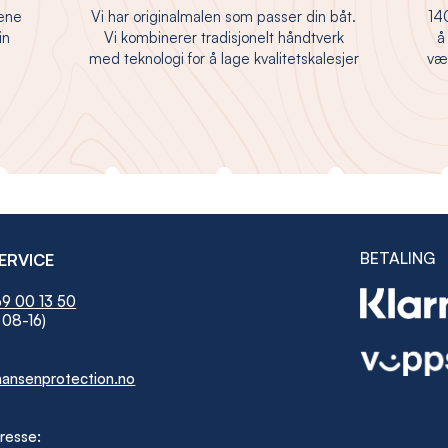
jene
Vi har originalmalen som passer din båt.
140
in
Vi kombinerer tradisjonelt håndtverk
å
med teknologi for å lage kvalitetskalesjer
vær
BETALING
ERVICE
9 00 13 50
 08-16)
ansenprotection.no
resse: