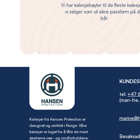
Vi har kalesjebøyler til de fleste kales
vi selger som vil sikre passform på d
båt
KUNDES
tel:
+47 6
(man-fre.
marine@h
Kalesjer fra Hansen Protection er
designet og utviklet i Norge. Våre
kalesjer er laget for å tåle de mest
Besøksad
ekstreme vær- og vindforholdene.