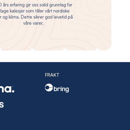
 års erfaring gir oss solid grunnlag for
 lage kalesjer som tåler vårt nordiske
 og klima. Dette sikrer god levetid på
våre varer.
FRAKT