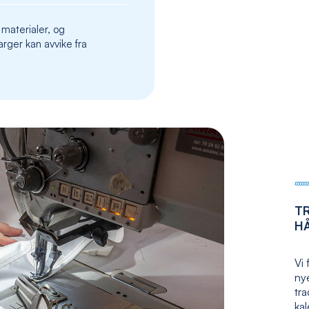
the
images
 materialer, og
gallery
rger kan avvike fra
T
H
Vi 
nye
tr
kal