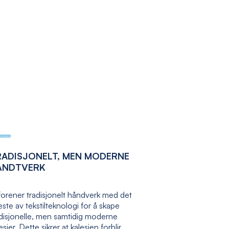
RADISJONELT, MEN MODERNE
ÅNDTVERK
forener tradisjonelt håndverk med det
ste av tekstilteknologi for å skape
adisjonelle, men samtidig moderne
esjer. Dette sikrer at kalesjen forblir