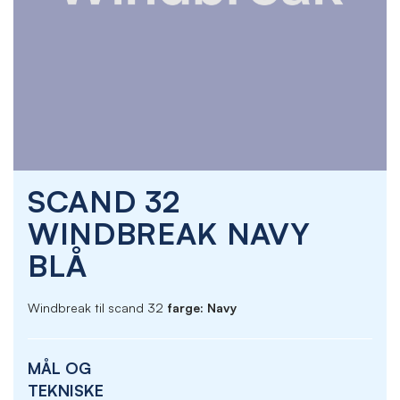
Skip
SCAND 32
to
the
WINDBREAK NAVY
beginning
of
BLÅ
the
images
gallery
Windbreak til scand 32
farge: Navy
MÅL OG
TEKNISKE