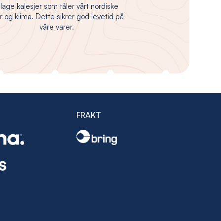
 lage kalesjer som tåler vårt nordiske
 og klima. Dette sikrer god levetid på
våre varer.
FRAKT