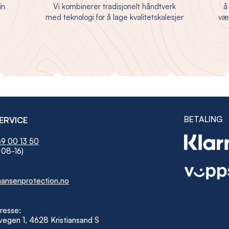
in
Vi kombinerer tradisjonelt håndtverk
å
med teknologi for å lage kvalitetskalesjer
vær
BETALING
ERVICE
9 00 13 50
 08-16)
ansenprotection.no
resse:
egen 1, 4628 Kristiansand S