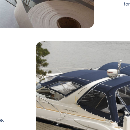
fo
jø.