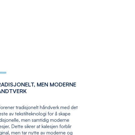
RADISJONELT, MEN MODERNE
ÅNDTVERK
forener tradisjonelt håndverk med det
ste av tekstilteknologi for å skape
adisjonelle, men samtidig moderne
esjer. Dette sikrer at kalesjen forblir
ginal, men tar nytte av moderne og