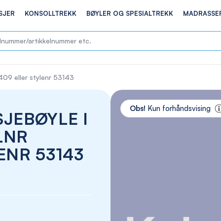
SJER
KONSOLLTREKK
BØYLER OG SPESIALTREKK
MADRASSE
409 eller stylenr 53143
Skip
to
Obs!
Kun forhåndsvising
JEBØYLE I
the
end
LNR
of
the
ENR 53143
images
gallery