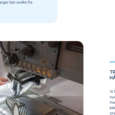
rger kan avvike fra
the
images
gallery
T
H
Vi 
nye
tr
kal
ori