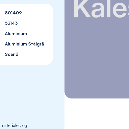
801409
53143
Aluminium
Aluminium Stålgrå
Scand
Skip
to
the
beginning
 materialer, og
of