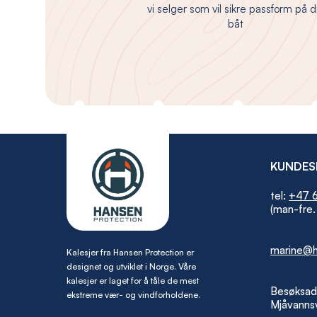
vi selger som vil sikre passform på d
båt
KUNDES
tel:
+47 6
(man-fre.
marine@h
Kalesjer fra Hansen Protection er
designet og utviklet i Norge. Våre
kalesjer er laget for å tåle de mest
Besøksad
ekstreme vær- og vindforholdene.
Mjåvannsv