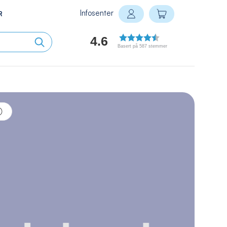
Infosenter
Min handlekurv
R
Logg inn
4.6
Basert på 587 stemmer