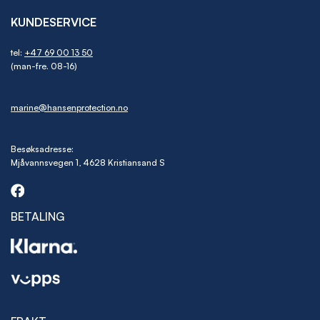
KUNDESERVICE
tel:
+47 69 00 13 50
(man-fre. 08-16)
marine@hansenprotection.no
Besøksadresse:
Mjåvannsvegen 1, 4628 Kristiansand S
BETALING