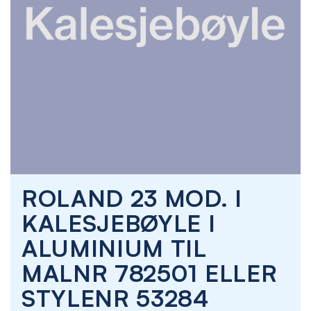
Skip
ROLAND 23 MOD. I
to
the
KALESJEBØYLE I
beginning
of
ALUMINIUM TIL
the
images
MALNR 782501 ELLER
gallery
STYLENR 53284