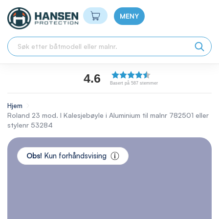
Min handlekurv
MENY
4.6
Basert på 587 stemmer
Hjem
Roland 23 mod. I Kalesjebøyle i Aluminium til malnr 782501 eller
stylenr 53284
Skip
to
Obs!
Kun forhåndsvising
the
end
of
the
images
gallery