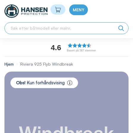
Min handlekurv
MENY
4.6
Basert på 587 stemmer
Hjem
Riviera 925 Flyb Windbreak
Skip
to
Obs!
Kun forhåndsvising
the
end
of
the
images
gallery