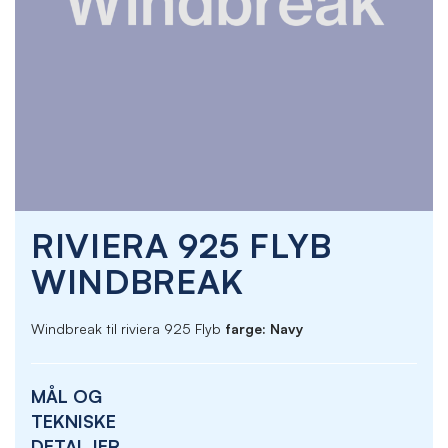
Skip
RIVIERA 925 FLYB
to
the
WINDBREAK
beginning
of
the
Windbreak til riviera 925 Flyb
farge: Navy
images
gallery
MÅL OG
TEKNISKE
DETALJER