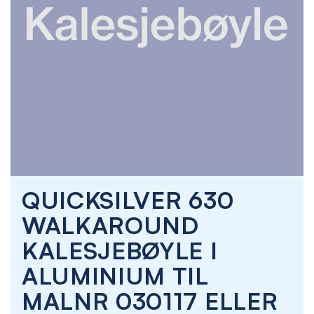
Skip
QUICKSILVER 630
to
the
WALKAROUND
beginning
of
KALESJEBØYLE I
the
images
ALUMINIUM TIL
gallery
MALNR 030117 ELLER