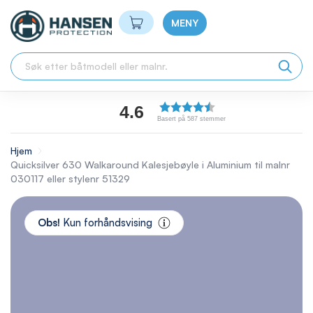
Min handlekurv
MENY
4.6
Basert på 587 stemmer
Hjem
Quicksilver 630 Walkaround Kalesjebøyle i Aluminium til malnr
030117 eller stylenr 51329
Skip
to
Obs!
Kun forhåndsvising
the
end
of
the
images
gallery