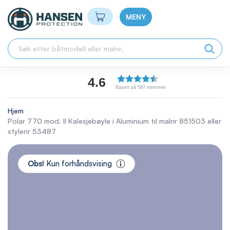
Min handlekurv
MENY
4.6
Basert på 587 stemmer
Hjem
Polar 770 mod. II Kalesjebøyle i Aluminium til malnr 851503 eller
stylenr 53487
Skip
to
Obs!
Kun forhåndsvising
the
end
of
the
images
gallery