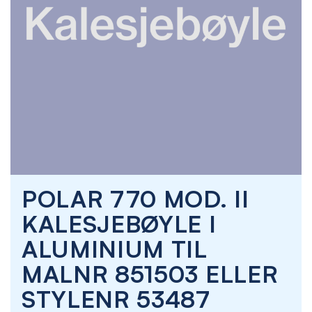
Skip
POLAR 770 MOD. II
to
the
KALESJEBØYLE I
beginning
of
ALUMINIUM TIL
the
images
MALNR 851503 ELLER
gallery
STYLENR 53487