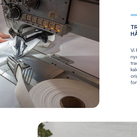
T
H
Vi 
nye
tr
kal
ori
fo