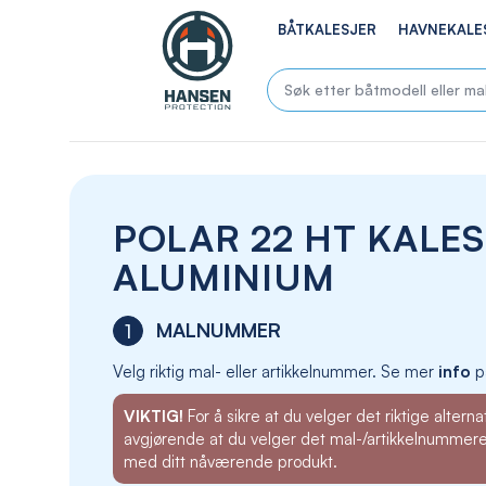
BÅTKALESJER
HAVNEKALE
POLAR 22 HT KALES
ALUMINIUM
MALNUMMER
1
Velg riktig mal- eller artikkelnummer. Se mer
info
p
VIKTIG!
For å sikre at du velger det riktige alternat
avgjørende at du velger det mal-/artikkelnummer
med ditt nåværende produkt.