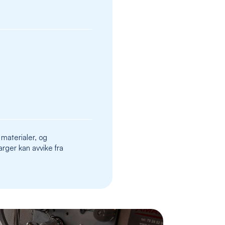
images
gallery
 materialer, og
rger kan avvike fra