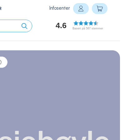
Infosenter
Min handlekurv
R
Logg inn
4.6
Basert på 587 stemmer