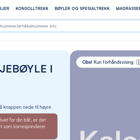
SJER
KONSOLLTREKK
BØYLER OG SPESIALTREKK
MADRASSE
Skip
to
Obs!
Kun forhåndsvising
JEBØYLE I
the
end
of
the
images
gallery
å knappen nede til høyre
ivet for din båt, er det
et som korresponderer