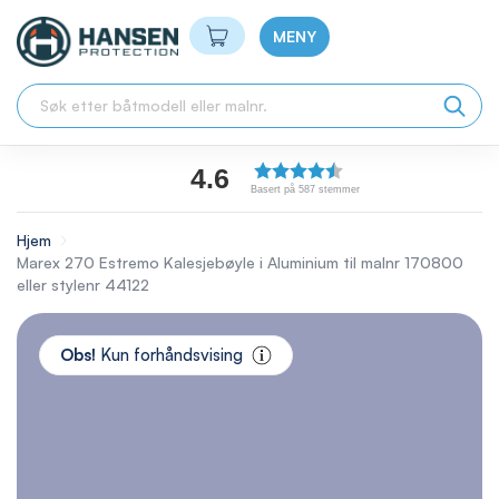
Min handlekurv
MENY
4.6
Basert på 587 stemmer
Hjem
Marex 270 Estremo Kalesjebøyle i Aluminium til malnr 170800
eller stylenr 44122
Skip
to
Obs!
Kun forhåndsvising
the
end
of
the
images
gallery