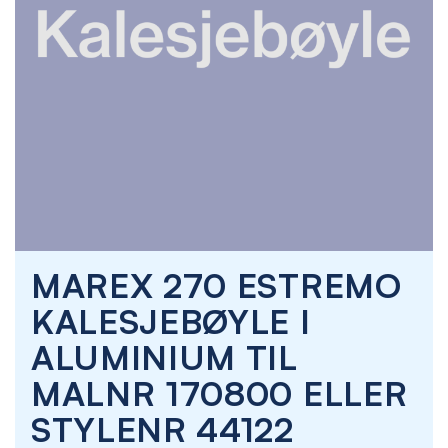
Skip
MAREX 270 ESTREMO
to
the
KALESJEBØYLE I
beginning
of
ALUMINIUM TIL
the
images
MALNR 170800 ELLER
gallery
STYLENR 44122