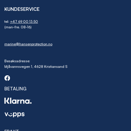
KUNDESERVICE
tel:
+47 69 00 13 50
(man-fre. 08-16)
marine@hansenprotection.no
Besøksadresse:
Mjåvannsvegen 1, 4628 Kristiansand S
BETALING