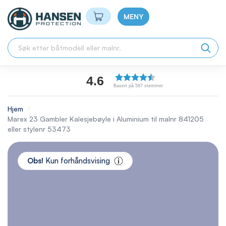
Min handlekurv
MENY
4.6
Basert på 587 stemmer
Hjem
Marex 23 Gambler Kalesjebøyle i Aluminium til malnr 841205
eller stylenr 53473
Skip
to
Obs!
Kun forhåndsvising
the
end
of
the
images
gallery