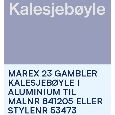
Skip
MAREX 23 GAMBLER
to
the
KALESJEBØYLE I
beginning
of
ALUMINIUM TIL
the
images
MALNR 841205 ELLER
gallery
STYLENR 53473