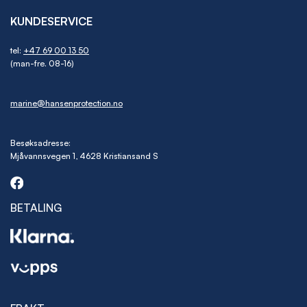
KUNDESERVICE
tel:
+47 69 00 13 50
(man-fre. 08-16)
marine@hansenprotection.no
Besøksadresse:
Mjåvannsvegen 1, 4628 Kristiansand S
BETALING