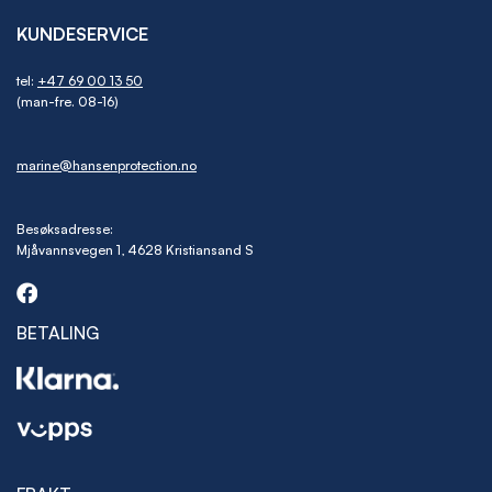
KUNDESERVICE
tel:
+47 69 00 13 50
(man-fre. 08-16)
marine@hansenprotection.no
Besøksadresse:
Mjåvannsvegen 1, 4628 Kristiansand S
BETALING