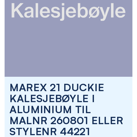
Skip
MAREX 21 DUCKIE
to
the
KALESJEBØYLE I
beginning
of
ALUMINIUM TIL
the
images
MALNR 260801 ELLER
gallery
STYLENR 44221