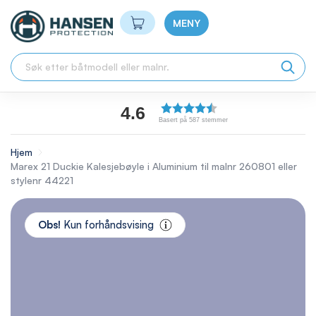
Min handlekurv
MENY
4.6
Basert på 587 stemmer
Hjem
Marex 21 Duckie Kalesjebøyle i Aluminium til malnr 260801 eller
stylenr 44221
Skip
to
Obs!
Kun forhåndsvising
the
end
of
the
images
gallery