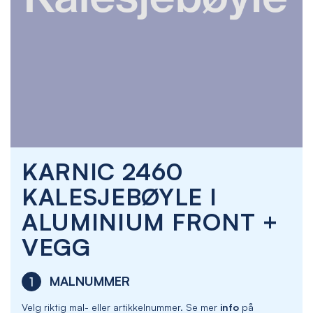
Skip
KARNIC 2460
to
the
KALESJEBØYLE I
beginning
of
ALUMINIUM FRONT +
the
images
VEGG
gallery
MALNUMMER
1
Velg riktig mal- eller artikkelnummer. Se mer
info
på