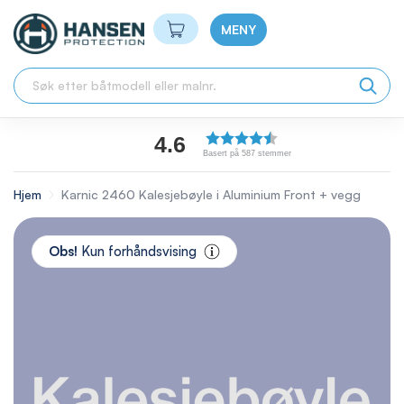
Min handlekurv
MENY
4.6
Basert på 587 stemmer
Hjem
Karnic 2460 Kalesjebøyle i Aluminium Front + vegg
Skip
to
Obs!
Kun forhåndsvising
the
end
of
the
images
gallery