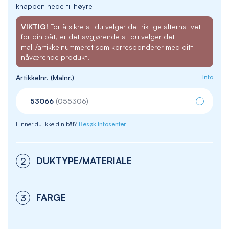
knappen nede til høyre
VIKTIG!
For å sikre at du velger det riktige alternativet
for din båt, er det avgjørende at du velger det
mal-/artikkelnummeret som korresponderer med ditt
nåværende produkt.
Artikkelnr. (Malnr.)
Info
53066
(055306)
Finner du ikke din båt?
Besøk Infosenter
DUKTYPE/MATERIALE
2
FARGE
3