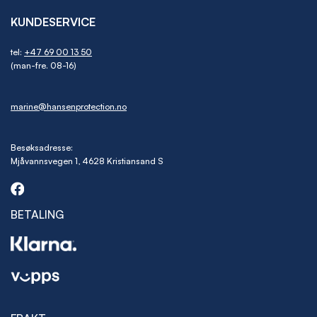
KUNDESERVICE
tel:
+47 69 00 13 50
(man-fre. 08-16)
marine@hansenprotection.no
Besøksadresse:
Mjåvannsvegen 1, 4628 Kristiansand S
BETALING