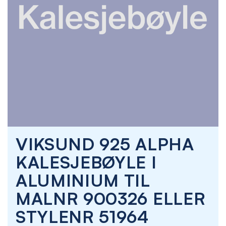
Skip
VIKSUND 925 ALPHA
to
the
KALESJEBØYLE I
beginning
of
ALUMINIUM TIL
the
images
MALNR 900326 ELLER
gallery
STYLENR 51964