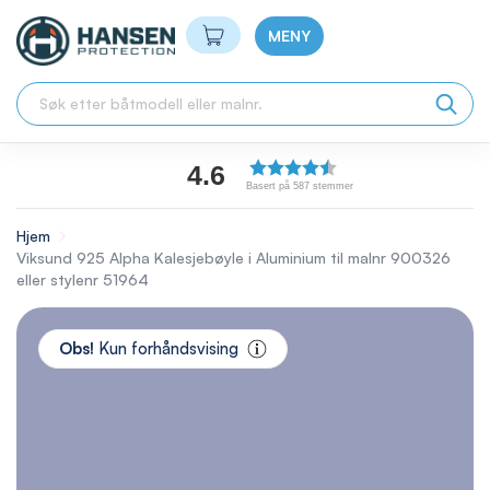
Min handlekurv
MENY
4.6
Basert på 587 stemmer
Hjem
Viksund 925 Alpha Kalesjebøyle i Aluminium til malnr 900326
eller stylenr 51964
Skip
to
Obs!
Kun forhåndsvising
the
end
of
the
images
gallery