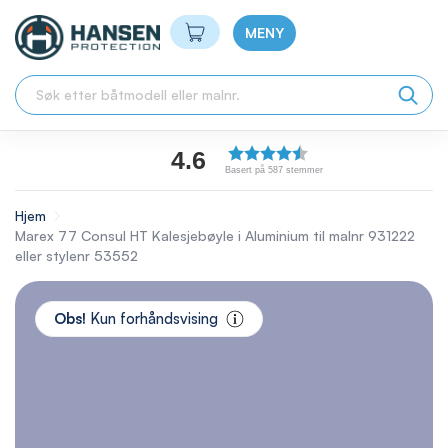
Min handlekurv
MENY
4.6
Basert på 587 stemmer
Hjem
Marex 77 Consul HT Kalesjebøyle i Aluminium til malnr 931222
eller stylenr 53552
Skip
to
Obs!
Kun forhåndsvising
the
end
of
the
images
gallery