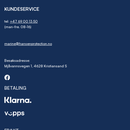
KUNDESERVICE
tel:
+47 69 00 13 50
(man-fre. 08-16)
marine@hansenprotection.no
Besøksadresse:
Mjåvannsvegen 1, 4628 Kristiansand S
BETALING