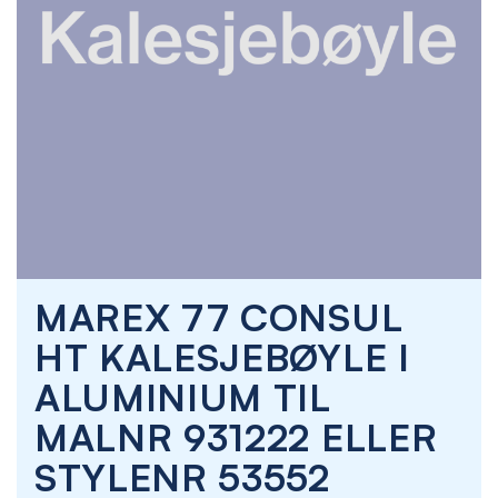
Skip
MAREX 77 CONSUL
to
the
HT KALESJEBØYLE I
beginning
of
ALUMINIUM TIL
the
images
MALNR 931222 ELLER
gallery
STYLENR 53552