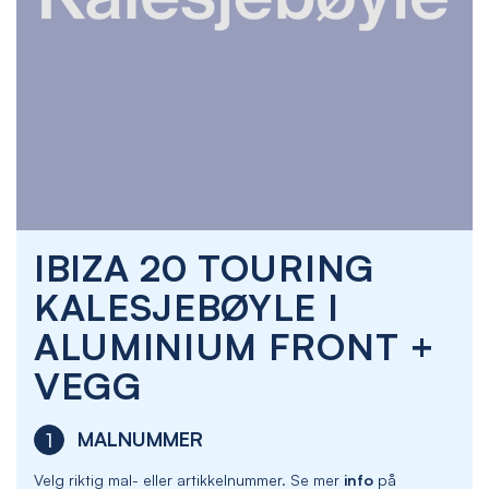
Skip
IBIZA 20 TOURING
to
the
KALESJEBØYLE I
beginning
of
ALUMINIUM FRONT +
the
images
VEGG
gallery
MALNUMMER
1
Velg riktig mal- eller artikkelnummer. Se mer
info
på