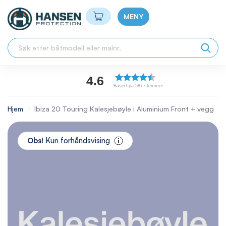
Min handlekurv
MENY
4.6
Basert på 587 stemmer
Hjem
Ibiza 20 Touring Kalesjebøyle i Aluminium Front + vegg
Skip
to
Obs!
Kun forhåndsvising
the
end
of
the
images
gallery