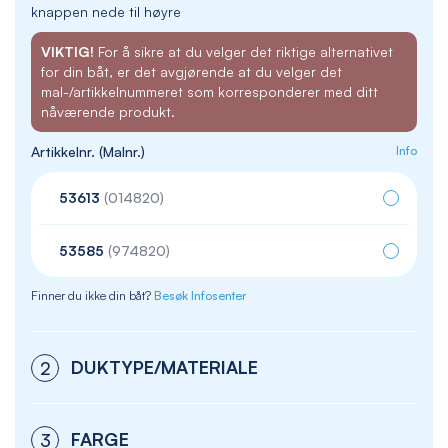
knappen nede til høyre
VIKTIG!
For å sikre at du velger det riktige alternativet
for din båt, er det avgjørende at du velger det
mal-/artikkelnummeret som korresponderer med ditt
nåværende produkt.
Artikkelnr. (Malnr.)
Info
53613
(014820)
53585
(974820)
Finner du ikke din båt?
Besøk Infosenter
DUKTYPE/MATERIALE
2
FARGE
3