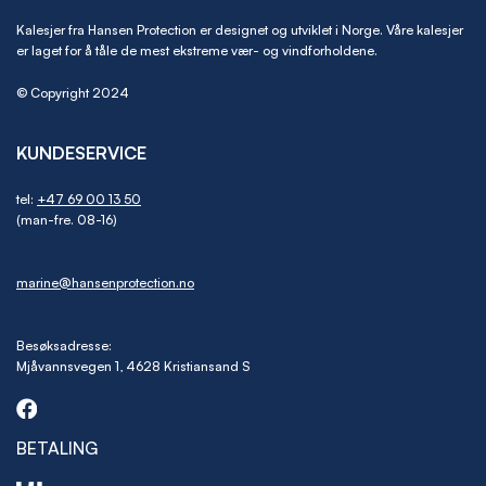
Kalesjer fra Hansen Protection er designet og utviklet i Norge. Våre kalesjer
er laget for å tåle de mest ekstreme vær- og vindforholdene.
© Copyright 2024
KUNDESERVICE
tel:
+47 69 00 13 50
(man-fre. 08-16)
marine@hansenprotection.no
Besøksadresse:
Mjåvannsvegen 1, 4628 Kristiansand S
BETALING